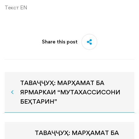
Текст EN
Share this post
ТАВАҶҶУҲ: МАРҲАМАТ БА
ЯРМАРКАИ “МУТАХАССИСОНИ
БЕҲТАРИН”
ТАВАҶҶУҲ: МАРҲАМАТ БА