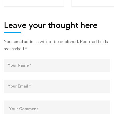
“МУТАХАССИСОНИ
ФАКУЛТЕТҲОИ
БЕҲТАРИН”
МУҲАНДИСӢ-
ТЕХНОЛОГӢ ВА
ТЕХНОЛОГИЯҲ
Leave your thought here
РАҚАМИИ
ДОНИШКАДА
Your email address will not be published.
Required fields
are marked
*