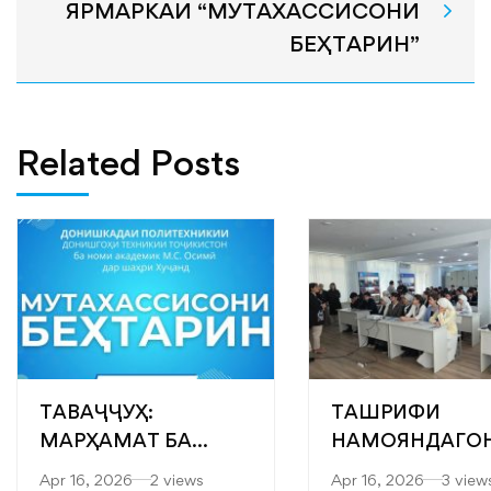
ЯРМАРКАИ “МУТАХАССИСОНИ
БЕҲТАРИН”
Related Posts
ТАВАҶҶУҲ:
ТАШРИФИ
МАРҲАМАТ БА
НАМОЯНДАГО
ЯРМАРКАИ
“САРОБ” БА
Apr 16, 2026
2 views
Apr 16, 2026
3 view