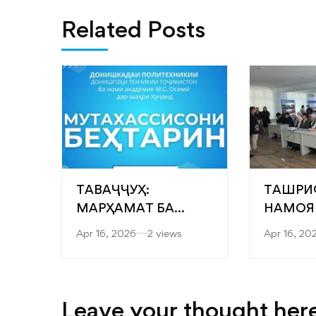
Related Posts
ТАВАҶҶУҲ:
ТАШРИ
МАРҲАМАТ БА
НАМОЯ
ЯРМАРКАИ
“САРОБ
Apr 16, 2026
2 views
Apr 16, 20
“МУТАХАССИСОНИ
ФАКУЛ
БЕҲТАРИН”
МУҲАН
ТЕХНОЛ
ТЕХНО
Leave your thought her