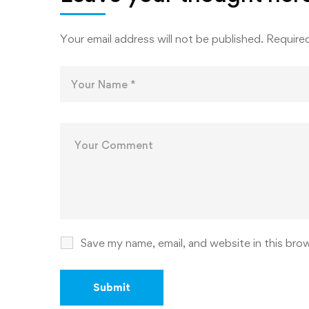
РАҚАМ
ДОНИШ
Your email address will not be published.
Required
Save my name, email, and website in this bro