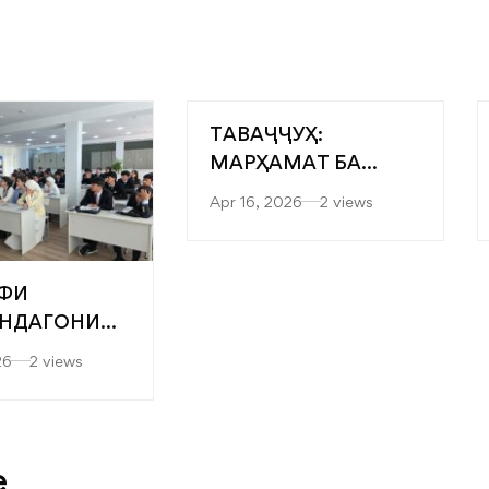
ТАВАҶҶУҲ:
МАРҲАМАТ БА
ЯРМАРКАИ
Apr 16, 2026
2 views
“МУТАХАССИСОНИ
БЕҲТАРИН”
ФИ
НДАГОНИ
” БА
26
2 views
ТЕТҲОИ
ДИСӢ-
ОГӢ ВА
ЛОГИЯҲОИ
e