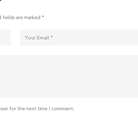
ИИ
КАДА
 fields are marked
*
wser for the next time I comment.