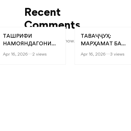
Recent
Comments
ТАШРИФИ
ТАВАҶҶУҲ:
No comments to show.
НАМОЯНДАГОНИ
МАРҲАМАТ БА
“САРОБ” БА
ЯРМАРКАИ
Apr 16, 2026
2 views
Apr 16, 2026
3 views
ФАКУЛТЕТҲОИ
“МУТАХАССИСОН
МУҲАНДИСӢ-
БЕҲТАРИН”
ТЕХНОЛОГӢ ВА
ТЕХНОЛОГИЯҲОИ
РАҚАМИИ
ДОНИШКАДА