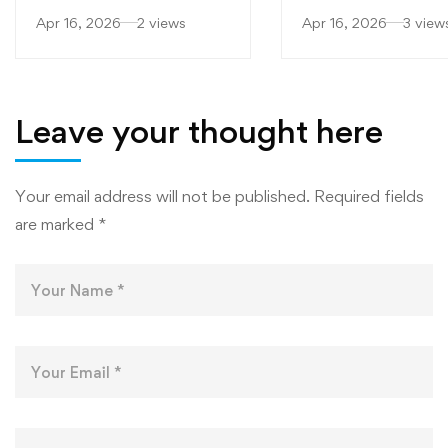
ЯРМАРКАИ
“САРОБ” БА
Apr 16, 2026
2 views
Apr 16, 2026
3 view
“МУТАХАССИСОНИ
ФАКУЛТЕТҲОИ
БЕҲТАРИН”
МУҲАНДИСӢ-
ТЕХНОЛОГӢ ВА
ТЕХНОЛОГИЯҲ
Leave your thought here
РАҚАМИИ
ДОНИШКАДА
Your email address will not be published.
Required fields
are marked
*