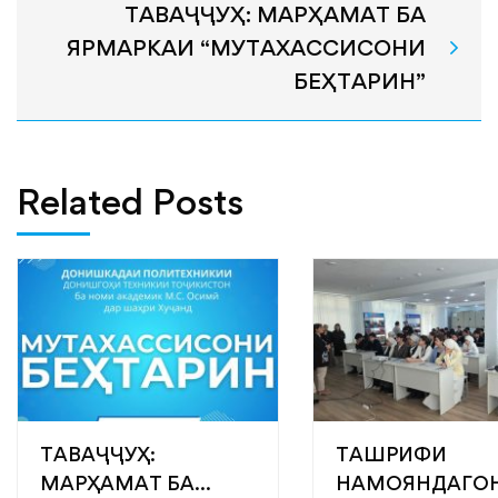
ТАВАҶҶУҲ: МАРҲАМАТ БА
ЯРМАРКАИ “МУТАХАССИСОНИ
БЕҲТАРИН”
Related Posts
ТАВАҶҶУҲ:
ТАШРИФИ
МАРҲАМАТ БА
НАМОЯНДАГО