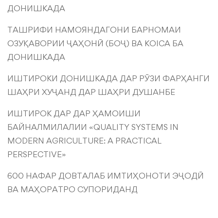
ДОНИШКАДА
ТАШРИФИ НАМОЯНДАГОНИ БАРНОМАИ
ОЗУҚАВОРИИ ҶАҲОНӢ (БОҶ) ВА KOICA БА
ДОНИШКАДА
ИШТИРОКИ ДОНИШКАДА ДАР РӮЗИ ФАРҲАНГИ
ШАҲРИ ХУҶАНД ДАР ШАҲРИ ДУШАНБЕ
ИШТИРОК ДАР ДАР ҲАМОИШИ
БАЙНАЛМИЛАЛИИ «QUALITY SYSTEMS IN
MODERN AGRICULTURE: A PRACTICAL
PERSPECTIVE»
600 НАФАР ДОВТАЛАБ ИМТИҲОНОТИ ЭҶОДӢ
ВА МАҲОРАТРО СУПОРИДАНД