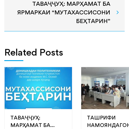
ТАВАҶҶУҲ: МАРҲАМАТ БА
ЯРМАРКАИ “МУТАХАССИСОНИ
БЕҲТАРИН”
Related Posts
ТАВАҶҶУҲ:
ТАШРИФИ
МАРҲАМАТ БА
НАМОЯНДАГО