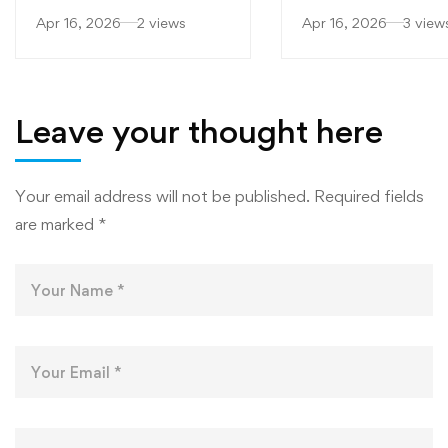
ЯРМАРКАИ
“САРОБ” БА
Apr 16, 2026
2 views
Apr 16, 2026
3 view
“МУТАХАССИСОНИ
ФАКУЛТЕТҲОИ
БЕҲТАРИН”
МУҲАНДИСӢ-
ТЕХНОЛОГӢ ВА
ТЕХНОЛОГИЯҲ
Leave your thought here
РАҚАМИИ
ДОНИШКАДА
Your email address will not be published.
Required fields
are marked
*