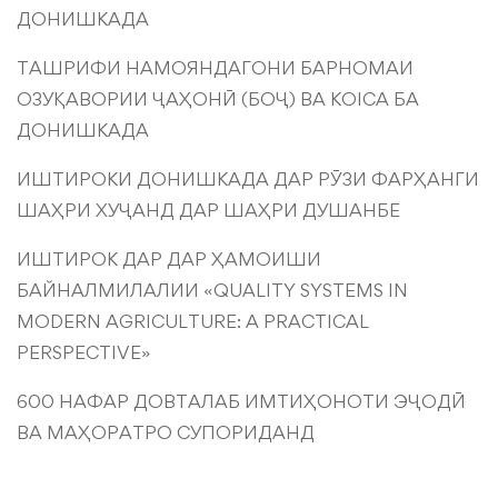
ДОНИШКАДА
ТАШРИФИ НАМОЯНДАГОНИ БАРНОМАИ
ОЗУҚАВОРИИ ҶАҲОНӢ (БОҶ) ВА KOICA БА
ДОНИШКАДА
ИШТИРОКИ ДОНИШКАДА ДАР РӮЗИ ФАРҲАНГИ
ШАҲРИ ХУҶАНД ДАР ШАҲРИ ДУШАНБЕ
ИШТИРОК ДАР ДАР ҲАМОИШИ
БАЙНАЛМИЛАЛИИ «QUALITY SYSTEMS IN
MODERN AGRICULTURE: A PRACTICAL
PERSPECTIVE»
600 НАФАР ДОВТАЛАБ ИМТИҲОНОТИ ЭҶОДӢ
ВА МАҲОРАТРО СУПОРИДАНД