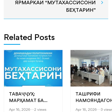
ЯРМАРКАИ “МУТАХАССИСОНИ
БЕҲТАРИН”
Related Posts
ТАВАҶҶУҲ:
ТАШРИФИ
МАРҲАМАТ БА
НАМОЯНДАГО
ЯРМАРКАИ
“САРОБ” БА
Apr 16, 2026
2 views
Apr 16, 2026
3 view