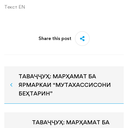
Текст EN
Share this post
ТАВАҶҶУҲ: МАРҲАМАТ БА
ЯРМАРКАИ “МУТАХАССИСОНИ
БЕҲТАРИН”
ТАВАҶҶУҲ: МАРҲАМАТ БА