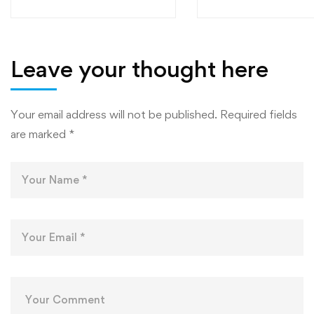
“МУТАХАССИСОНИ
ФАКУЛТЕТҲОИ
БЕҲТАРИН”
МУҲАНДИСӢ-
ТЕХНОЛОГӢ ВА
ТЕХНОЛОГИЯҲ
Leave your thought here
РАҚАМИИ
ДОНИШКАДА
Your email address will not be published.
Required fields
are marked
*