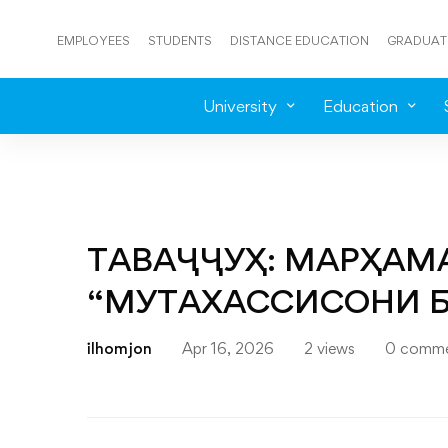
EMPLOYEES
STUDENTS
DISTANCE EDUCATION
GRADUAT
University
Education
ТАВАҶҶУҲ: МАРҲАМ
“МУТАХАССИСОНИ Б
ilhomjon
Apr 16, 2026
2 views
0 comme