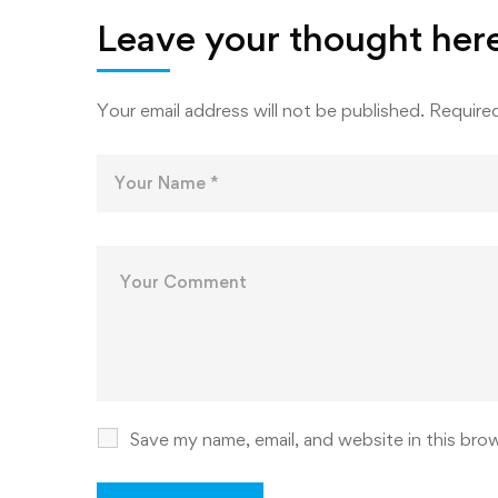
ТЕХНО
Leave your thought her
РАҚАМ
ДОНИШ
Your email address will not be published.
Required
Save my name, email, and website in this bro