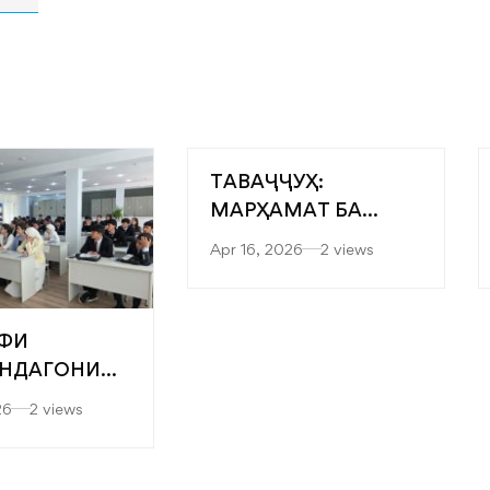
ТАВАҶҶУҲ:
МАРҲАМАТ БА
ЯРМАРКАИ
Apr 16, 2026
2 views
“МУТАХАССИСОНИ
БЕҲТАРИН”
ФИ
НДАГОНИ
” БА
26
2 views
ТЕТҲОИ
ДИСӢ-
ОГӢ ВА