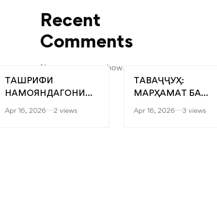
Recent
Comments
No comments to show.
ТАШРИФИ
ТАВАҶҶУҲ:
НАМОЯНДАГОНИ
МАРҲАМАТ БА
“САРОБ” БА
ЯРМАРКАИ
Apr 16, 2026
2 views
Apr 16, 2026
3 views
ФАКУЛТЕТҲОИ
“МУТАХАССИСОН
МУҲАНДИСӢ-
БЕҲТАРИН”
ТЕХНОЛОГӢ ВА
ТЕХНОЛОГИЯҲОИ
РАҚАМИИ
ДОНИШКАДА