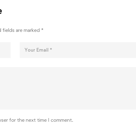
ЛОГИЯҲОИ
e
ИИ
КАДА
 fields are marked
*
wser for the next time I comment.