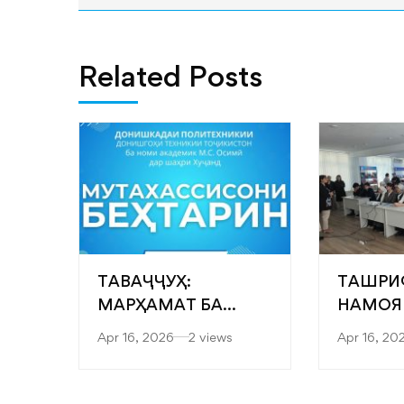
Related Posts
ТАВАҶҶУҲ:
ТАШРИ
МАРҲАМАТ БА
НАМОЯ
ЯРМАРКАИ
“САРОБ
Apr 16, 2026
2 views
Apr 16, 20
“МУТАХАССИСОНИ
ФАКУЛ
БЕҲТАРИН”
МУҲАН
ТЕХНОЛ