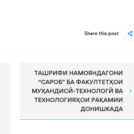
Share this post
ТАШРИФИ НАМОЯНДАГОНИ
“САРОБ” БА ФАКУЛТЕТҲОИ
МУҲАНДИСӢ-ТЕХНОЛОГӢ ВА
ТЕХНОЛОГИЯҲОИ РАҚАМИИ
ДОНИШКАДА