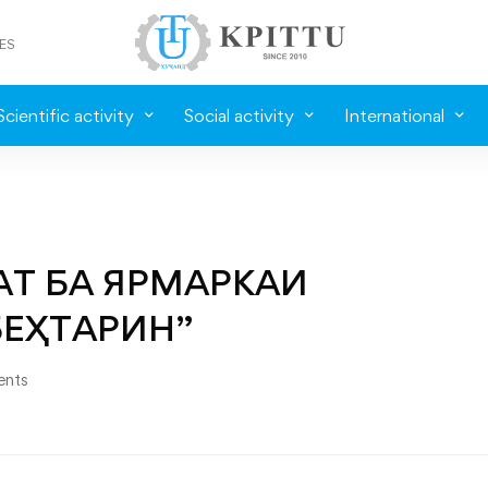
ES
Scientific activity
Social activity
International
АТ БА ЯРМАРКАИ
ЕҲТАРИН”
nts