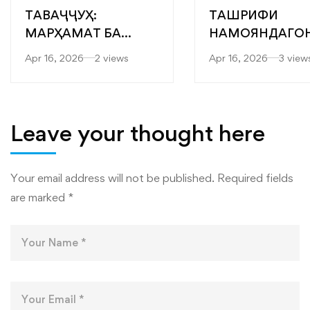
ТАВАҶҶУҲ:
ТАШРИФИ
МАРҲАМАТ БА
НАМОЯНДАГО
ЯРМАРКАИ
“САРОБ” БА
Apr 16, 2026
2 views
Apr 16, 2026
3 view
“МУТАХАССИСОНИ
ФАКУЛТЕТҲОИ
БЕҲТАРИН”
МУҲАНДИСӢ-
ТЕХНОЛОГӢ ВА
ТЕХНОЛОГИЯҲ
Leave your thought here
РАҚАМИИ
ДОНИШКАДА
Your email address will not be published.
Required fields
are marked
*