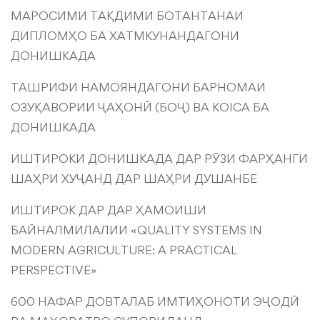
МАРОСИМИ ТАҚДИМИ БОТАНТАНАИ
ДИПЛОМҲО БА ХАТМКУНАНДАГОНИ
ДОНИШКАДА
ТАШРИФИ НАМОЯНДАГОНИ БАРНОМАИ
ОЗУҚАВОРИИ ҶАҲОНӢ (БОҶ) ВА KOICA БА
ДОНИШКАДА
ИШТИРОКИ ДОНИШКАДА ДАР РӮЗИ ФАРҲАНГИ
ШАҲРИ ХУҶАНД ДАР ШАҲРИ ДУШАНБЕ
ИШТИРОК ДАР ДАР ҲАМОИШИ
БАЙНАЛМИЛАЛИИ «QUALITY SYSTEMS IN
MODERN AGRICULTURE: A PRACTICAL
PERSPECTIVE»
600 НАФАР ДОВТАЛАБ ИМТИҲОНОТИ ЭҶОДӢ