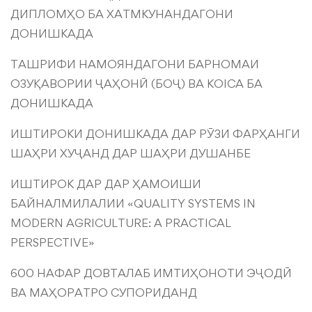
ДИПЛОМҲО БА ХАТМКУНАНДАГОНИ
ДОНИШКАДА
ТАШРИФИ НАМОЯНДАГОНИ БАРНОМАИ
ОЗУҚАВОРИИ ҶАҲОНӢ (БОҶ) ВА KOICA БА
ДОНИШКАДА
ИШТИРОКИ ДОНИШКАДА ДАР РӮЗИ ФАРҲАНГИ
ШАҲРИ ХУҶАНД ДАР ШАҲРИ ДУШАНБЕ
ИШТИРОК ДАР ДАР ҲАМОИШИ
БАЙНАЛМИЛАЛИИ «QUALITY SYSTEMS IN
MODERN AGRICULTURE: A PRACTICAL
PERSPECTIVE»
600 НАФАР ДОВТАЛАБ ИМТИҲОНОТИ ЭҶОДӢ
ВА МАҲОРАТРО СУПОРИДАНД