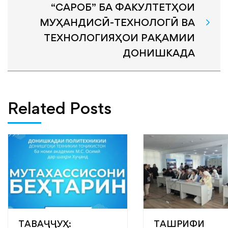
“САРОБ” БА ФАКУЛТЕТҲОИ
МУҲАНДИСӢ-ТЕХНОЛОГӢ ВА
ТЕХНОЛОГИЯҲОИ РАҚАМИИ
ДОНИШКАДА
Related Posts
ТАВАҶҶУҲ:
ТАШРИФИ