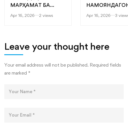
МАРҲАМАТ БА
НАМОЯНДАГО
ЯРМАРКАИ
“САРОБ” БА
Apr 16, 2026
2 views
Apr 16, 2026
3 view
“МУТАХАССИСОНИ
ФАКУЛТЕТҲОИ
БЕҲТАРИН”
МУҲАНДИСӢ-
ТЕХНОЛОГӢ ВА
ТЕХНОЛОГИЯҲ
Leave your thought here
РАҚАМИИ
ДОНИШКАДА
Your email address will not be published.
Required fields
are marked
*