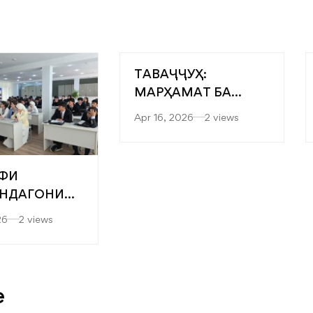
ТАВАҶҶУҲ:
МАРҲАМАТ БА
ЯРМАРКАИ
Apr 16, 2026
2 views
“МУТАХАССИСОНИ
БЕҲТАРИН”
ФИ
НДАГОНИ
” БА
26
2 views
ТЕТҲОИ
ДИСӢ-
ОГӢ ВА
ЛОГИЯҲОИ
e
ИИ