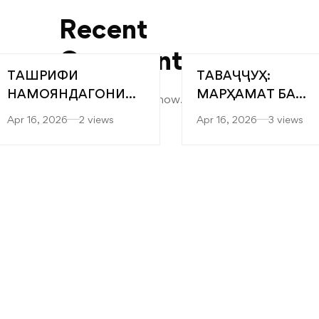
Recent
Comments
ТАШРИФИ
ТАВАҶҶУҲ:
НАМОЯНДАГОНИ
МАРҲАМАТ БА
No comments to show.
“САРОБ” БА
ЯРМАРКАИ
Apr 16, 2026
2 views
Apr 16, 2026
3 views
ФАКУЛТЕТҲОИ
“МУТАХАССИСОН
МУҲАНДИСӢ-
БЕҲТАРИН”
ТЕХНОЛОГӢ ВА
ТЕХНОЛОГИЯҲОИ
РАҚАМИИ
ДОНИШКАДА