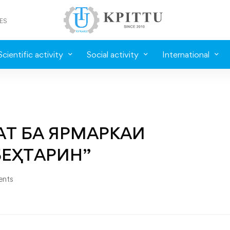
ES
Scientific activity
Social activity
International
АТ БА ЯРМАРКАИ
ЕҲТАРИН”
nts