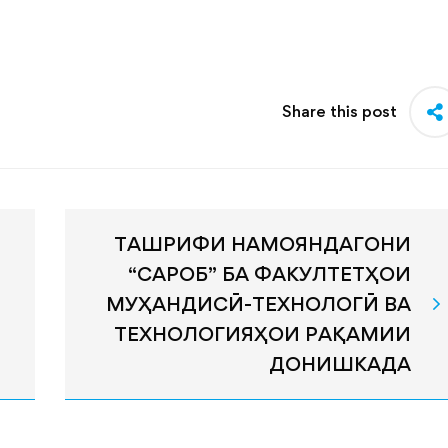
Share this post
ТАШРИФИ НАМОЯНДАГОНИ
“САРОБ” БА ФАКУЛТЕТҲОИ
МУҲАНДИСӢ-ТЕХНОЛОГӢ ВА
ТЕХНОЛОГИЯҲОИ РАҚАМИИ
ДОНИШКАДА