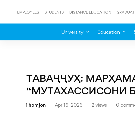
EMPLOYEES
STUDENTS
DISTANCE EDUCATION
GRADUAT
University
Education
ТАВАҶҶУҲ: МАРҲАМ
“МУТАХАССИСОНИ Б
ilhomjon
Apr 16, 2026
2 views
0 comme