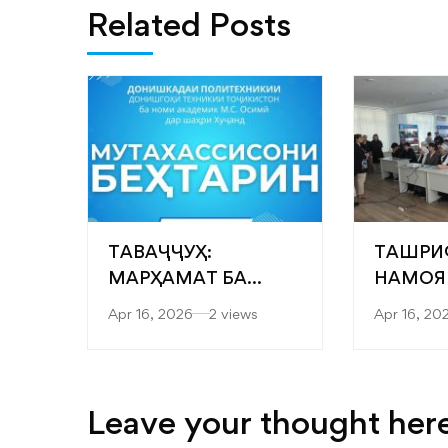
Related Posts
ТАВАҶҶУҲ:
ТАШРИ
МАРҲАМАТ БА
НАМОЯ
ЯРМАРКАИ
“САРОБ
Apr 16, 2026
2 views
Apr 16, 20
“МУТАХАССИСОНИ
ФАКУЛ
БЕҲТАРИН”
МУҲАН
ТЕХНОЛ
ТЕХНО
Leave your thought her
РАҚАМ