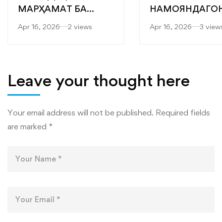
МАРҲАМАТ БА
НАМОЯНДАГО
ЯРМАРКАИ
“САРОБ” БА
Apr 16, 2026
2 views
Apr 16, 2026
3 view
“МУТАХАССИСОНИ
ФАКУЛТЕТҲОИ
БЕҲТАРИН”
МУҲАНДИСӢ-
ТЕХНОЛОГӢ ВА
ТЕХНОЛОГИЯҲ
Leave your thought here
РАҚАМИИ
ДОНИШКАДА
Your email address will not be published.
Required fields
are marked
*