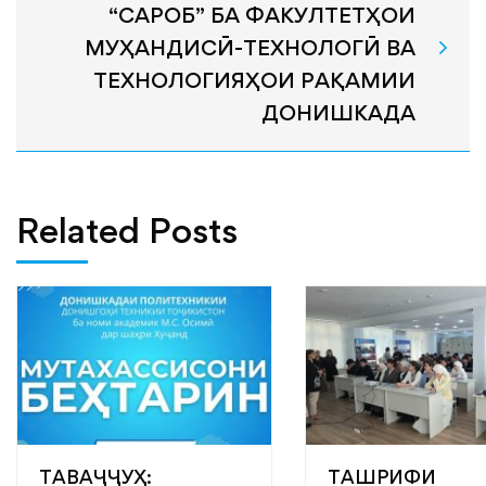
“САРОБ” БА ФАКУЛТЕТҲОИ
МУҲАНДИСӢ-ТЕХНОЛОГӢ ВА
ТЕХНОЛОГИЯҲОИ РАҚАМИИ
ДОНИШКАДА
Related Posts
ТАВАҶҶУҲ:
ТАШРИФИ