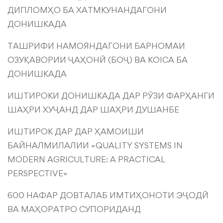
ДИПЛОМҲО БА ХАТМКУНАНДАГОНИ
ДОНИШКАДА
ТАШРИФИ НАМОЯНДАГОНИ БАРНОМАИ
ОЗУҚАВОРИИ ҶАҲОНӢ (БОҶ) ВА KOICA БА
ДОНИШКАДА
ИШТИРОКИ ДОНИШКАДА ДАР РӮЗИ ФАРҲАНГИ
ШАҲРИ ХУҶАНД ДАР ШАҲРИ ДУШАНБЕ
ИШТИРОК ДАР ДАР ҲАМОИШИ
БАЙНАЛМИЛАЛИИ «QUALITY SYSTEMS IN
MODERN AGRICULTURE: A PRACTICAL
PERSPECTIVE»
600 НАФАР ДОВТАЛАБ ИМТИҲОНОТИ ЭҶОДӢ
ВА МАҲОРАТРО СУПОРИДАНД