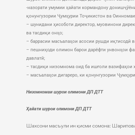
-назорати умумии ҳайати кормандону донишҷӯён
қонунгузории Ҷумҳурии Тоҷикистон ва Оинномаи
– шунидани ҳисоботи директор, муовинони дирек
ва тасдиқи онҳо;
– баррасии масъалаҳои асосии рушди иқтисодӣ 
– пешниҳоди олимон барои дарёфти унвонҳои фа
давлатӣ;
– тасдиқи низомнома оид ба ишғоли вазифаҳои 
– масъалаҳои дигареро, ки қонунгузории Ҷумҳури
Низомномаи шурои олимони ДП ДТТ
Ҳайати шурои олимони ДП ДТТ
Шахсони масъули ин қисми сомона:
Шарипов