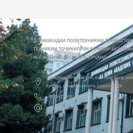
ДОНИШКАДАИ ПОЛИТЕХНИКИИ ДОНИШГОҲ
ТЕХНИКИИ ТОҶИКИСТОН БА НОМИ АКАДЕМ
М.С.ОСИМӢ ДАР ШАҲРИ ХУҶАНД
Ҷумҳурии Тоҷикистон, вилояти Суғд, ша
Хуҷанд, кӯчаи Исмоили Сомонӣ 226
+992342260454
info@polytech.tj