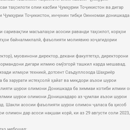
аи таҳсилоти олии касбии Ҷумҳурии Тоҷикистон ва дигар
и Ҷумҳурии Тоҷикистон, инчунин тибқи Оинномаи донишкада
и саривақтии масъалаҳои асосии раванди таҳсилот, корҳои
батҳои байналмилалӣ, фаъолияти молиявию хоҷагидории
ктор), муовинони директор, декани факултетҳо, директорони
 кормандони дигари илмию омӯзгорӣ ташкил карда мешавад.
мзади илмҳои техникӣ, дотсент Саъдуллозода Шаҳриёр
а ба зарурати истеҳсолӣ ҳайат ва миқдори аъзои шурои
олияти шурои олимони Донишкада ба зиммаи котиби илмии о
 илмии шурои олимони Донишкадаро аз ҷумлаи аъзои шурои
яд. Шакли асосии фаъолияти шурои олимон ҷаласа ба ҳисоб
и олимон дар асоси нақшаи корӣ, ки аз 29 августи соли 2023,
тҳо мебошад: