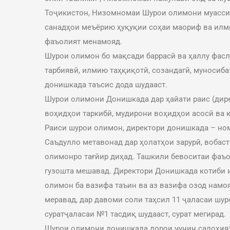
Тоҷикистон, Низомномаи Шурои олимони муассис
санадҳои меъёрию ҳуқуқии соҳаи маориф ва илм
фаъолият менамояд.
Шурои олимон бо мақсади баррасӣ ва ҳаллу фасл
тарбиявӣ, илмию таҳқиқотӣ, созандагӣ, муноси
донишкада таъсис дода шудааст.
Шурои олимони Донишкада дар ҳайати раис (дире
воҳидҳои таркибӣ, мудирони воҳидҳои асосӣ ва
Раиси шурои олимон, директори донишкада – но
Саъдулло метавонад дар ҳолатҳои зарурӣ, вобаст
олимонро тағйир диҳад. Ташкили бевоситаи фаъ
гузошта мешавад. Директори Донишкада котиби
олимон ба вазифа таъин ва аз вазифа озод намо
меравад, дар давоми соли таҳсил 11 ҷаласаи шуро
суратҷаласаи №1 тасдиқ шудааст, сурат мегирад.
Шурои олимони донишкада дорои чунин салоҳия