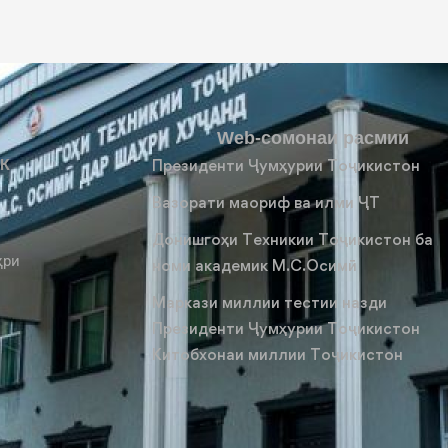
И
Web-сомонаи расмии
ИК
Президенти Ҷумҳурии Тоҷикистон
Вазорати маориф ва илми ҶТ
Донишгоҳи Техникии Тоҷикистон ба
ҳри
номи академик М.С.Осимӣ
Маркази миллии тестии назди
Президенти Ҷумҳурии Тоҷикистон
Китобхонаи миллии Тоҷикистон