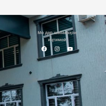
Мо дар шабакаҳои
иҷтимоӣ