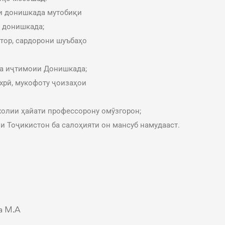
и донишкада мутобиқи
 донишкада;
тор, сардорони шуъбаҳо
ва иҷтимоии Донишкада;
хрӣ, мукофоту ҷоизаҳои
холии ҳайати профессорону омӯзгорон;
и Тоҷикистон ба салоҳияти он мансуб намудааст.
а М.А