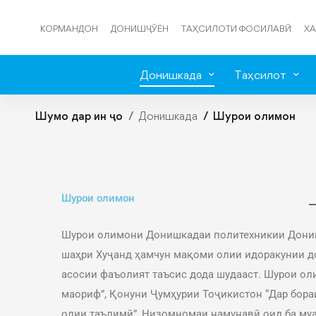
КОРМАНДОН
ДОНИШҶӮЁН
ТАҲСИЛОТИ ФОСИЛАВӢ
ХА
Донишкада
Таҳсилот
Шумо дар ин ҷо
Донишкада
Шурои олимон
Шурои олимон
Шурои олимони Донишкадаи политехникии Дониш
шаҳри Хуҷанд ҳамчун мақоми олии идоракунии д
асосии фаъолият таъсис дода шудааст. Шурои ол
маориф”, Қонуни Ҷумҳурии Тоҷикистон “Дар бораи
олии таълимӣ”, Низомномаи намунавӣ оид ба му