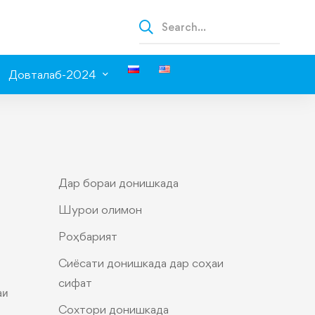
Довталаб-2024
Дар бораи донишкада
Шурои олимон
Роҳбарият
Сиёсати донишкада дар соҳаи
сифат
аи
Сохтори донишкада