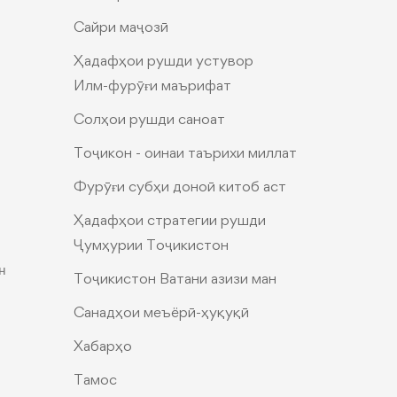
Сайри маҷозӣ
Ҳадафҳои рушди устувор
Илм-фурӯғи маърифат
Солҳои рушди саноат
Тоҷикон - оинаи таърихи миллат
Фурӯғи субҳи доноӣ китоб аст
Ҳадафҳои стратегии рушди
Ҷумҳурии Тоҷикистон
н
Тоҷикистон Ватани азизи ман
Санадҳои меъёрӣ-ҳуқуқӣ
Хабарҳо
Тамос