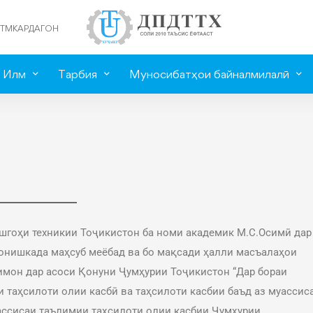
ТМКАРДАГОН
Илм
Тарбия
Муносибатҳои байналмилалӣ
гоҳи техникии Тоҷикистон ба номи академик М.С.Осимӣ дар
онишкада маҳсуб меёбад ва бо мақсади ҳалли масъалаҳои
имон дар асоси Қонуни Ҷумҳурии Тоҷикистон “Дар бораи
 таҳсилоти олии касбӣ ва таҳсилоти касбии баъд аз муассис
ассисаи таълимии таҳсилоти олии касбии Ҷумҳурии