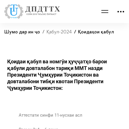
Шумо дар ин ҷо
Қабул-2024
Қоидаҳои қабул
Қоидаи қабул ва номгӯи ҳуҷҷатҳо барои
қабули довталабон тариқи ММТ назди
Президенти Ҷумҳурии Тоҷикистон ва
довталабони тибқи квотаи Президенти
Ҷумҳурии Тоҷикистон:
Аттестати синфи 11-нусхаи асл