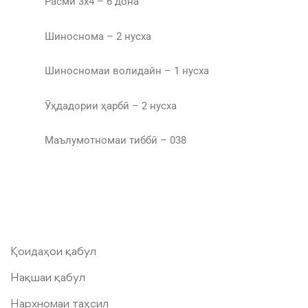
Расми 3х4 – 6 дона
Шиноснома – 2 нусха
Шиносномаи волидайн – 1 нусха
Ӯҳдадории ҳарбӣ – 2 нусха
Маълумотномаи тиббӣ – 038
Қоидаҳои қабул
Нақшаи қабул
Нархномаи таҳсил