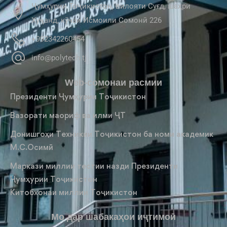
Ҷумҳурии Тоҷикистон, вилояти Суғд, шаҳри
Хуҷанд, кӯчаи Исмоили Сомонӣ 226
+992342260454
info@polytech.tj
Web-сомонаи расмии
Президенти Ҷумҳурии Тоҷикистон
Вазорати маориф ва илми ҶТ
Донишгоҳи Техникии Тоҷикистон ба номи академик
М.С.Осимӣ
Маркази миллии тестии назди Президенти
Ҷумҳурии Тоҷикистон
Китобхонаи миллии Тоҷикистон
Мо дар шабакаҳои иҷтимоӣ