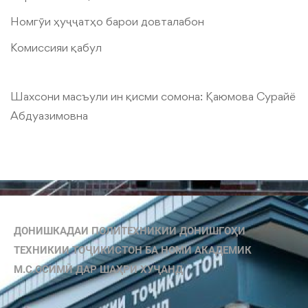
Номгӯи ҳуҷҷатҳо барои довталабон
Комиссияи қабул
Шахсони масъули ин қисми сомона:
Қаюмова Сурайё
Абдуазимовна
ДОНИШКАДАИ ПОЛИТЕХНИКИИ ДОНИШГОҲИ
ТЕХНИКИИ ТОҶИКИСТОН БА НОМИ АКАДЕМИК
М.С.ОСИМӢ ДАР ШАҲРИ ХУҶАНД