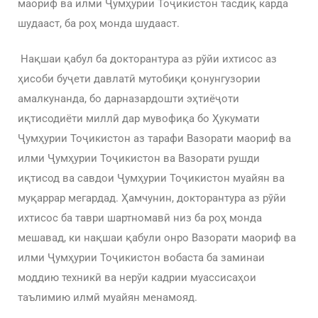
маориф ва илми Ҷумҳурии Тоҷикистон тасдиқ карда
шудааст, ба роҳ монда шудааст.
Нақшаи қабул ба докторантура аз рўйи ихтисос аз
ҳисоби буҷети давлатӣ мутобиқи қонунгузории
амалкунанда, бо дарназардошти эҳтиёҷоти
иқтисодиёти миллӣ дар мувофиқа бо Ҳукумати
Ҷумҳурии Тоҷикистон аз тарафи Вазорати маориф ва
илми Ҷумҳурии Тоҷикистон ва Вазорати рушди
иқтисод ва савдои Ҷумҳурии Тоҷикистон муайян ва
муқаррар мегардад. Ҳамчунин, докторантура аз рўйи
ихтисос ба таври шартномавӣ низ ба роҳ монда
мешавад, ки нақшаи қабули онро Вазорати маориф ва
илми Ҷумҳурии Тоҷикистон вобаста ба заминаи
моддию техникӣ ва нерўи кадрии муассисаҳои
таълимию илмӣ муайян менамояд.