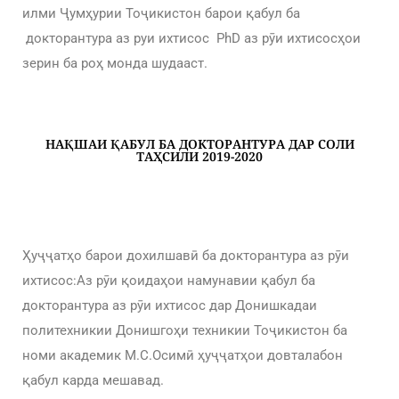
илми Ҷумҳурии Тоҷикистон барои қабул ба
докторантура аз руи ихтисос PhD аз рӯи ихтисосҳои
зерин ба роҳ монда шудааст.
НАҚШАИ ҚАБУЛ БА ДОКТОРАНТУРА ДАР СОЛИ
ТАҲСИЛИ 2019-2020
Ҳуҷҷатҳо барои дохилшавӣ ба докторантура аз рӯи
ихтисос:Аз рӯи қоидаҳои намунавии қабул ба
докторантура аз рӯи ихтисос дар Донишкадаи
политехникии Донишгоҳи техникии Тоҷикистон ба
номи академик М.С.Осимӣ ҳуҷҷатҳои довталабон
қабул карда мешавад.