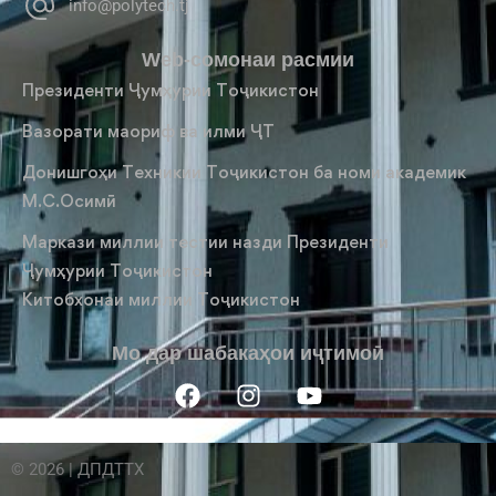
info@polytech.tj
Web-сомонаи расмии
Президенти Ҷумҳурии Тоҷикистон
Вазорати маориф ва илми ҶТ
Донишгоҳи Техникии Тоҷикистон ба номи академик
М.С.Осимӣ
Маркази миллии тестии назди Президенти
Ҷумҳурии Тоҷикистон
Китобхонаи миллии Тоҷикистон
Мо дар шабакаҳои иҷтимоӣ
© 2026 | ДПДТТХ