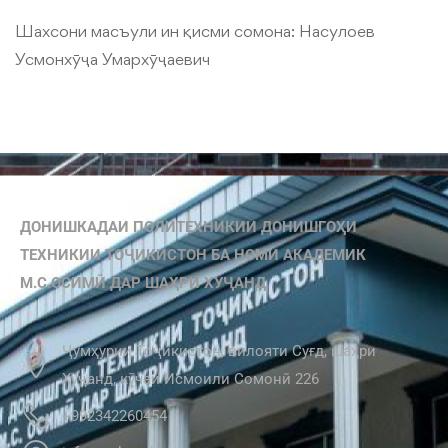
Шахсони масъули ин қисми сомона:
Насулоев
Усмонхӯҷа Умархӯҷаевич
ДОНИШКАДАИ ПОЛИТЕХНИКИИ ДОНИШГОҲИ
ТЕХНИКИИ ТОҶИКИСТОН БА НОМИ АКАДЕМИК
М.С.ОСИМӢ ДАР ШАҲРИ ХУҶАНД
Ҷумҳурии Тоҷикистон, вилояти Суғд, шаҳри
Хуҷанд, кӯчаи Исмоили Сомонӣ 226
+992342260454