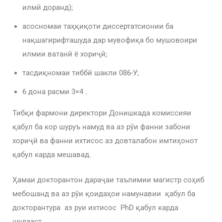
илмӣ доранд);
асосномаи таҳқиқоти диссертатсионии ба
нақшагирифташуда дар мувофиқа бо мушовоири
илмии ватанӣ ё хориҷӣ;
тасдиқномаи тиббӣ шакли 086-У;
6 дона расми 3×4 .
Тибқи фармони директори Донишкада комиссияи
қабул ба кор шуруъ намуд ва аз рӯи фанни забони
хориҷӣ ва фанни ихтисос аз довталабон имтиҳонот
қабул карда мешавад.
Ҳамаи докторантон дараҷаи таълимии магистр соҳиб
мебошанд ва аз рӯи қоидаҳои намунавии қабул ба
докторантура аз руи ихтисос PhD қабул карда
шудааст.