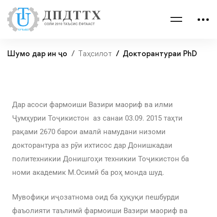
Шумо дар ин ҷо
Таҳсилот
Докторантураи PhD
Дар асоси фармоиши Вазири маориф ва илми
Ҷумҳурии Тоҷикистон аз санаи 03.09. 2015 таҳти
рақами 2670 барои амалӣ намудани низоми
докторантура аз рӯи ихтисос дар Донишкадаи
политехникии Донишгоҳи техникии Тоҷикистон ба
номи академик М.Осимӣ ба роҳ монда шуд.
Мувофиқи иҷозатнома оид ба ҳуқуқи пешбурди
фаъолияти таълимӣ фармоиши Вазири маориф ва