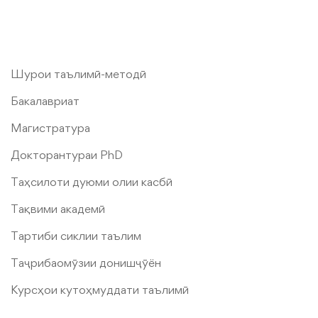
Шурои таълимӣ-методӣ
Бакалавриат
Магистратура
Докторантураи PhD
Таҳсилоти дуюми олии касбӣ
Тақвими академӣ
Тартиби сиклии таълим
Таҷрибаомӯзии донишҷӯён
Курсҳои кутоҳмуддати таълимӣ