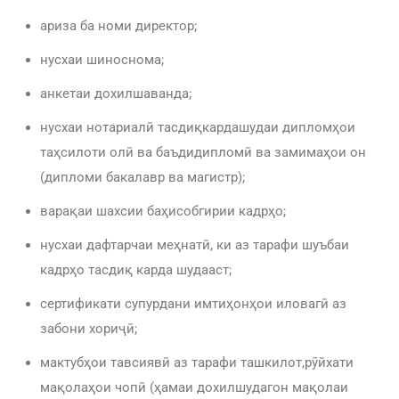
ариза ба номи директор;
нусхаи шиноснома;
анкетаи дохилшаванда;
нусхаи нотариалӣ тасдиқкардашудаи дипломҳои
таҳсилоти олӣ ва баъдидипломӣ ва замимаҳои он
(дипломи бакалавр ва магистр);
варақаи шахсии баҳисобгирии кадрҳо;
нусхаи дафтарчаи меҳнатӣ, ки аз тарафи шуъбаи
кадрҳо тасдиқ карда шудааст;
сертификати супурдани имтиҳонҳои иловагӣ аз
забони хориҷӣ;
мактубҳои тавсиявӣ аз тарафи ташкилот,рӯйхати
мақолаҳои чопӣ (ҳамаи дохилшудагон мақолаи