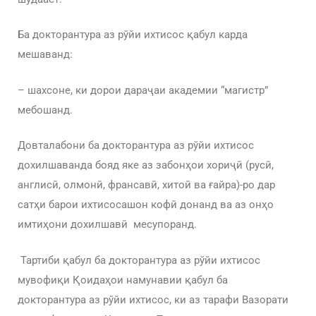
Ба докторантура аз рўйи ихтисос қабул карда
мешаванд:
– шахсоне, ки дорои дараҷаи академии “магистр”
мебошанд.
Довталабони ба докторантура аз рўйи ихтисос
дохилшаванда бояд яке аз забонҳои хориҷӣ (русӣ,
англисӣ, олмонӣ, франсавӣ, хитоӣ ва ғайра)-ро дар
сатҳи барои ихтисосашон кофӣ донанд ва аз онҳо
имтиҳони дохилшавӣ месупоранд.
Тартиби қабул ба докторантура аз рўйи ихтисос
мувофиқи Қоидаҳои намунавии қабул ба
докторантура аз рўйи ихтисос, ки аз тарафи Вазорати