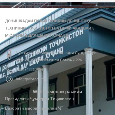
ДОНИШКАДАИ ПОЛИТЕХНИКИИ ДОНИШГОҲИ
ТЕХНИКИИ ТОҶИКИСТОН БА НОМИ АКАДЕМИК
М.С.ОСИМӢ ДАР ШАҲРИ ХУҶАНД
Ҷумҳурии Тоҷикистон, вилояти Суғд, шаҳри
Хуҷанд, кӯчаи Исмоили Сомонӣ 226
+992342260454
info@polytech.tj
Web-сомонаи расмии
Президенти Ҷумҳурии Тоҷикистон
Вазорати маориф ва илми ҶТ