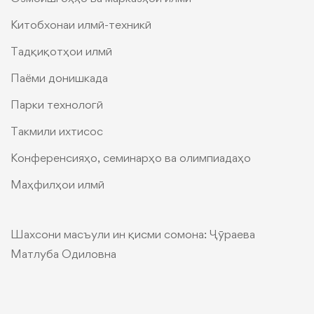
Китобхонаи илмӣ-техникӣ
Тадқиқотҳои илмӣ
Паёми донишкада
Парки технологӣ
Такмили ихтисос
Конференcияҳо, семинарҳо ва олимпиадаҳо
Маҳфилҳои илмӣ
Шахсони масъули ин қисми сомона:
Ҷӯраева
Матлуба Одиловна