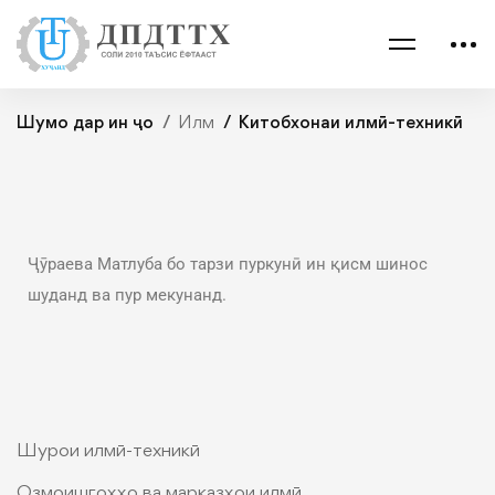
Шумо дар ин ҷо
Илм
Китобхонаи илмӣ-техникӣ
Ҷӯраева Матлуба бо тарзи пуркунӣ ин қисм шинос
шуданд ва пур мекунанд.
Шурои илмӣ-техникӣ
Озмоишгоҳҳо ва марказҳои илмӣ