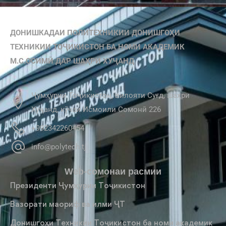
ДОНИШКАДАИ ПОЛИТЕХНИКИИ ДОНИШГОҲИ
ТЕХНИКИИ ТОҶИКИСТОН БА НОМИ АКАДЕМИК
М.С.ОСИМӢ ДАР ШАҲРИ ХУҶАНД
Ҷумҳурии Тоҷикистон, вилояти Суғд, шаҳри
Хуҷанд, кӯчаи Исмоили Сомонӣ 226
+992342260454
info@polytech.tj
Web-сомонаи расмии
Президенти Ҷумҳурии Тоҷикистон
Вазорати маориф ва илми ҶТ
Донишгоҳи Техникии Тоҷикистон ба номи академик