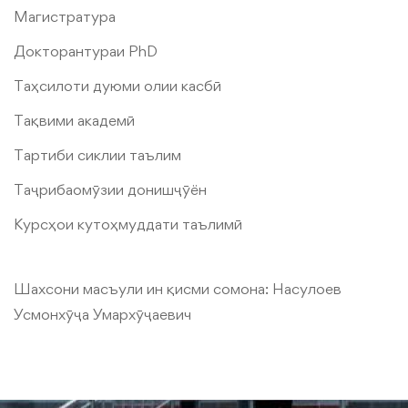
Магистратура
Докторантураи PhD
Таҳсилоти дуюми олии касбӣ
Тақвими академӣ
Тартиби сиклии таълим
Таҷрибаомӯзии донишҷӯён
Курсҳои кутоҳмуддати таълимӣ
Шахсони масъули ин қисми сомона:
Насулоев
Усмонхӯҷа Умархӯҷаевич