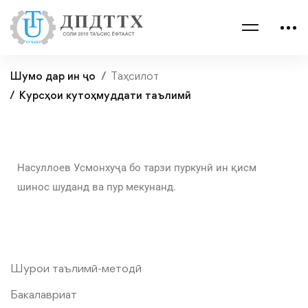
Шумо дар ин ҷо
Таҳсилот
Курсҳои кутоҳмуддати таълимӣ
Насуллоев Усмонхуҷа бо тарзи пуркунӣ ин қисм
шинос шуданд ва пур мекунанд.
Шурои таълимӣ-методӣ
Бакалавриат