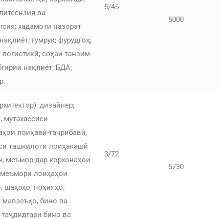
5/45
литсензия ва
5000
тсия; хадамоти назорат
нақлиёт; гумрук; фурудгоҳ;
 логистикӣ; соҳаи танзим
бгирии нақлиёт; БДА;
р.
хитектор); дизайнер;
; мутахассиси
ҳои лоиҳавӣ-таҷрибавӣ,
си ташкилоти лоиҳакашӣ
3/72
н; меъмор дар корхонаҳои
5730
 меъмори лоиҳаҳои
, шаҳрҳо, ноҳияҳо;
 мавзеъҳо, бино ва
 таҷдидгари бино ва