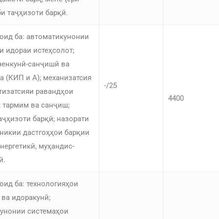
би таҷҳизоти барқӣ.
оид ба: автоматикунонии
и идораи истеҳсолот;
ченкунӣ-санҷишӣ ва
а (КИП и А); механизатсия
-/25
тизатсияи равандҳои
4400
; тармим ва санҷиш;
аҷҳизоти барқӣ; назорати
хникии дастгоҳҳои барқии
нергетикӣ, муҳандис-
ӣ.
оид ба: технологияҳои
 ва идоракунӣ;
унонии системаҳои