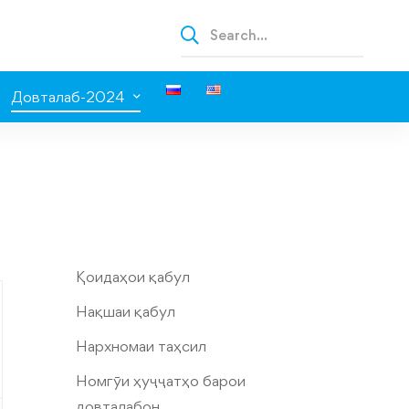
Довталаб-2024
Қоидаҳои қабул
Нақшаи қабул
Нархномаи таҳсил
Номгӯи ҳуҷҷатҳо барои
довталабон