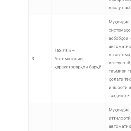
васлу нас
Муҳандис 
системаҳо
асбобҳои 
автоматик
1530105 –
ва автома
3.
Автоматонии
истеҳсолӣ
ҳаракатоварҳои барқӣ.
таъмири т
ҳолати те
иншооти э
таҳқиқотч
Муҳандис 
иттилоотӣ
автоматик