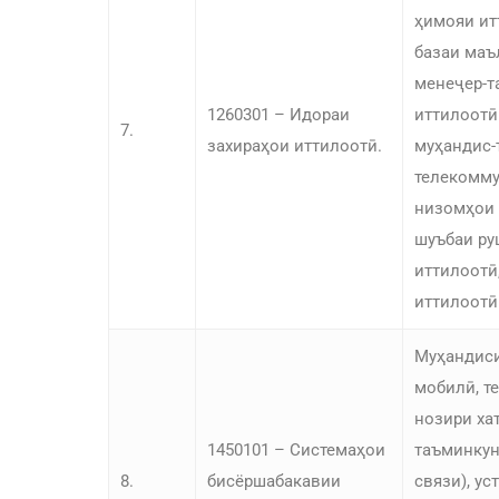
ҳимояи ит
базаи маъ
менеҷер-т
1260301 – Идораи
иттилоотӣ
7.
захираҳои иттилоотӣ.
муҳандис-
телекомму
низомҳои 
шуъбаи ру
иттилоотӣ
иттилоотӣ
Муҳандиси
мобилӣ, т
нозири ха
1450101 – Системаҳои
таъминкун
8.
бисёршабакавии
связи), ус