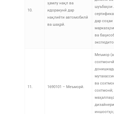
ҳамлу нақл ва
шуъбаҳои 
10.
идоракунӣ дар
сертифика
нақлиёти автомобилӣ
дар соҳаи 
ва шаҳрӣ.
марказҳои
ва баҳисо
экспедито
Меъмор (ар
сохтмончӣ
донишкада
мутахасси
ва сохтмо
11.
1690101 – Меъморӣ.
сохтмонӣ;
маҳаллаҳо
дизайнери
иншоотҳо;