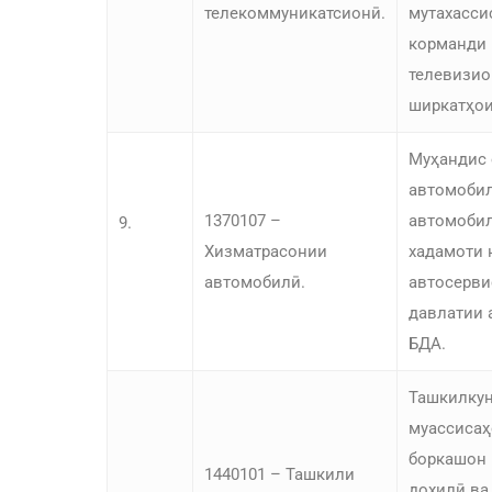
телекоммуникатсионӣ.
мутахасси
корманди 
телевизио
ширкатҳои
Муҳандис 
автомобил
1370107 –
автомобил
9.
Хизматрасонии
хадамоти 
автомобилӣ.
автосерви
давлатии 
БДА.
Ташкилкун
муассисаҳ
боркашон
1440101 – Ташкили
дохилӣ ва