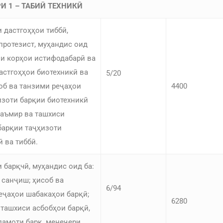
И 1 – ТАБИӢ ТЕХНИКӢ
 дастгоҳҳои тиббӣ,
протезист, муҳандис оид
ли корҳои истифодабарӣ ва
астгоҳҳои биотехникӣ ва
5/20
соб ва танзими реҷаҳои
4400
изоти барқии биотехникӣ
 таъмир ва ташхиси
барқии таҷҳизоти
 ва тиббӣ.
 барқчӣ, муҳандис оид ба:
 санҷиш; ҳисоб ва
6/94
еҷаҳои шабакаҳои барқӣ;
6280
 ташхиси асбобҳои барқӣ,
дамоти барқ, менеҷери