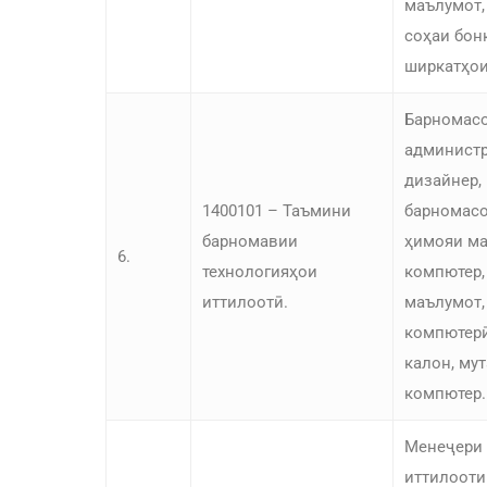
маълумот,
соҳаи бон
ширкатҳои
Барномасо
администр
дизайнер,
1400101 – Таъмини
барномасо
барномавии
ҳимояи ма
6.
технологияҳои
компютер,
иттилоотӣ.
маълумот,
компютерӣ
калон, му
компютер.
Менеҷери 
иттилооти