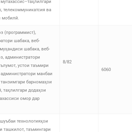
 мутахассис–таҳлилгари
к, телекоммуникатсия ва
 мобилӣ.
з (программист),
атори шабака, веб-
 муҳандиси шабака, веб-
з, администратори
8/82
ълумот, устои таъмири
6060
 администратори манбаи
 танзимгари барномаҳои
, таҳлилгари додаҳои
тахассиси омор дар
шуъбаи технологияҳои
и ташкилот, таъмингари