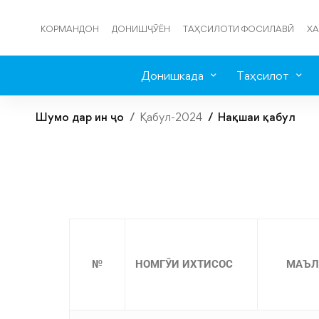
КОРМАНДОН
ДОНИШҶӮЁН
ТАҲСИЛОТИ ФОСИЛАВӢ
ХА
Донишкада
Таҳсилот
Шумо дар ин ҷо
Қабул-2024
Нақшаи қабул
№
НОМГӮИ ИХТИСОС
МАЪЛ