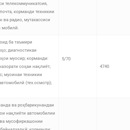
си телекоммуникатсия,
почта, корманди техникии
н ва радио, мутахассиси
 мобилӣ.
оид ба таъмири
ҳо; диагностикаи
ҳои муосир; корманди:
5/70
назорати соҳаи нақлиёт;
4740
с; муоинаи техникии
автомобилӣ (тех.осмотр);
анда ва роҳбарикунандаи
ои нақлиёти автомобилии
 ва мусофиркашонии
 байналхалқӣ; корманди: