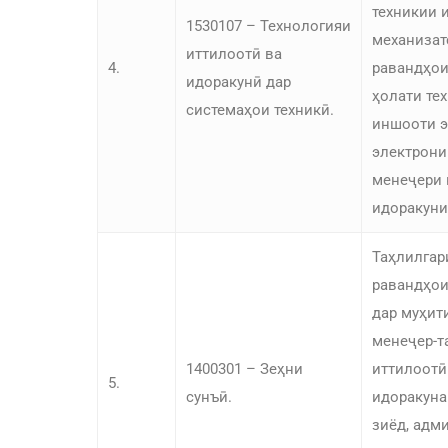
техникии 
1530107 – Технологияи
механизат
иттилоотӣ ва
4.
равандҳои
идоракунӣ дар
ҳолати те
системаҳои техникӣ.
иншооти э
электрони
менеҷери 
идоракуни
Таҳлилгар
равандҳои
дар муҳит
менеҷер-т
1400301 – Зеҳни
иттилоотӣ
5.
сунъӣ.
идоракуна
зиёд, адм