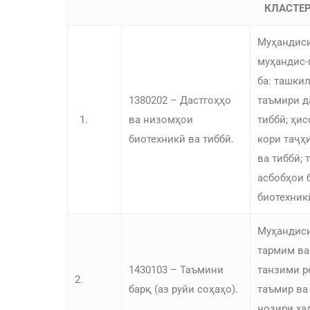
КЛАСТЕР
Муҳандиси
муҳандис-
ба: ташки
1380202 – Дастгоҳҳо
таъмири д
1.
ва низомҳои
тиббӣ; ҳи
биотехникӣ ва тиббӣ.
кори таҷҳ
ва тиббӣ;
асбобҳои 
биотехникӣ
Муҳандиси
тармим ва
1430103 – Таъмини
танзими р
2.
барқ (аз руйи соҳаҳо).
таъмир ва
нозири ха