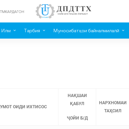
ТМКАРДАГОН
Илм
Тарбия
Муносибатҳои байналмилалӣ
НАҚШАИ
НАРХНОМАИ
ҚАБУЛ
УМОТ ОИДИ ИХТИСОС
ТАҲСИЛ
ҶОЙИ Б
/
Д