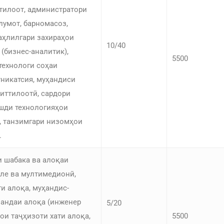
тилоот, администратори
лумот, барномасоз,
аҳлилгари захираҳои
10/40
 (бизнес-аналитик),
5500
технологи соҳаи
никатсия, муҳандиси
иттилоотӣ, сардори
шди технологияҳои
, танзимгари низомҳои
.
 шабака ва алоқаи
еле ва мултимедионӣ,
ти алоқа, муҳандис-
андаи алоқа (инженер
5/20
тои таҷҳизоти хати алоқа,
5500