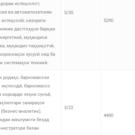
идораи истеҳсолот;
сия ва автоматизатсияи
5/35
 истеҳсолӣ; назорати
5290
хникии дастгоҳҳои барқии
нергетикӣ, муҳандиси
ка, муҳандис-таҳқиқотчӣ,
корхонаҳои хусусӣ оид ба
и системаҳои техникӣ.
и додаҳо, барномасози
 иқтисодӣ, барномасоз
и коркарди зеҳни сунъӣ,
аҳлилгари захираҳои
3/22
 (бизнес-аналитик),
4400
ндаи маълумоти беҳад
инистратори базаи