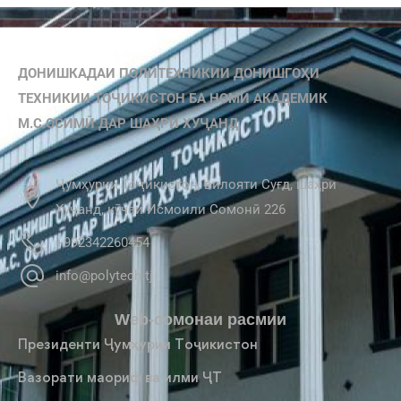
ДОНИШКАДАИ ПОЛИТЕХНИКИИ ДОНИШГОҲИ
ТЕХНИКИИ ТОҶИКИСТОН БА НОМИ АКАДЕМИК
М.С.ОСИМӢ ДАР ШАҲРИ ХУҶАНД
Ҷумҳурии Тоҷикистон, вилояти Суғд, шаҳри
Хуҷанд, кӯчаи Исмоили Сомонӣ 226
+992342260454
info@polytech.tj
Web-сомонаи расмии
Президенти Ҷумҳурии Тоҷикистон
Вазорати маориф ва илми ҶТ