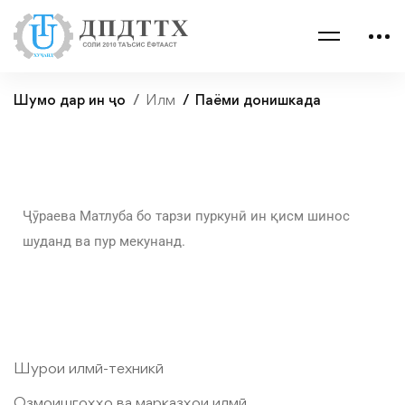
Шумо дар ин ҷо
Илм
Паёми донишкада
Ҷӯраева Матлуба бо тарзи пуркунӣ ин қисм шинос
шуданд ва пур мекунанд.
Шурои илмӣ-техникӣ
Озмоишгоҳҳо ва марказҳои илмӣ