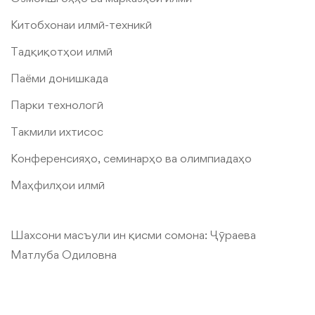
Китобхонаи илмӣ-техникӣ
Тадқиқотҳои илмӣ
Паёми донишкада
Парки технологӣ
Такмили ихтисос
Конференcияҳо, семинарҳо ва олимпиадаҳо
Маҳфилҳои илмӣ
Шахсони масъули ин қисми сомона:
Ҷӯраева
Матлуба Одиловна