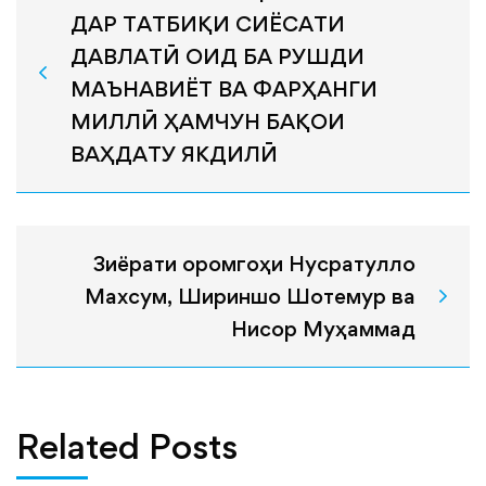
ДАР ТАТБИҚИ СИЁСАТИ
ДАВЛАТӢ ОИД БА РУШДИ
МАЪНАВИЁТ ВА ФАРҲАНГИ
МИЛЛӢ ҲАМЧУН БАҚОИ
ВАҲДАТУ ЯКДИЛӢ
Зиёрати оромгоҳи Нусратулло
Махсум, Шириншо Шотемур ва
Нисор Муҳаммад
Related Posts