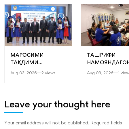
МАРОСИМИ
ТАШРИФИ
ТАҚДИМИ
НАМОЯНДАГО
БОТАНТАНАИ
БАРНОМАИ
Aug 03, 2026
2 views
Aug 03, 2026
1 vie
ДИПЛОМҲО БА
ОЗУҚАВОРИИ
ХАТМКУНАНДАГОНИ
ҶАҲОНӢ (БОҶ) 
ДОНИШКАДА
KOICA БА
ДОНИШКАДА
Leave your thought here
Your email address will not be published.
Required fields