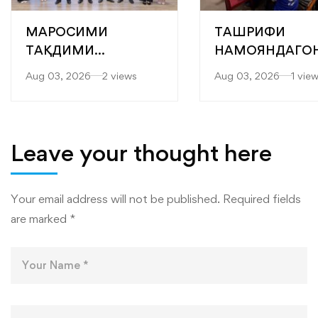
МАРОСИМИ
ТАШРИФИ
ТАҚДИМИ
НАМОЯНДАГО
БОТАНТАНАИ
БАРНОМАИ
Aug 03, 2026
2 views
Aug 03, 2026
1 vie
ДИПЛОМҲО БА
ОЗУҚАВОРИИ
ХАТМКУНАНДАГОНИ
ҶАҲОНӢ (БОҶ) 
ДОНИШКАДА
KOICA БА
ДОНИШКАДА
Leave your thought here
Your email address will not be published.
Required fields
are marked
*