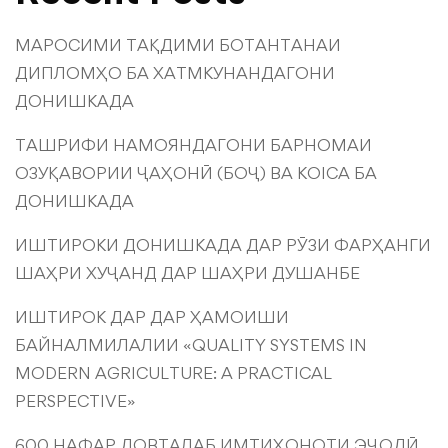
МАРОСИМИ ТАҚДИМИ БОТАНТАНАИ
ДИПЛОМҲО БА ХАТМКУНАНДАГОНИ
ДОНИШКАДА
ТАШРИФИ НАМОЯНДАГОНИ БАРНОМАИ
ОЗУҚАВОРИИ ҶАҲОНӢ (БОҶ) ВА KOICA БА
ДОНИШКАДА
ИШТИРОКИ ДОНИШКАДА ДАР РӮЗИ ФАРҲАНГИ
ШАҲРИ ХУҶАНД ДАР ШАҲРИ ДУШАНБЕ
ИШТИРОК ДАР ДАР ҲАМОИШИ
БАЙНАЛМИЛАЛИИ «QUALITY SYSTEMS IN
MODERN AGRICULTURE: A PRACTICAL
PERSPECTIVE»
600 НАФАР ДОВТАЛАБ ИМТИҲОНОТИ ЭҶОДӢ