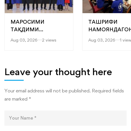
МАРОСИМИ
ТАШРИФИ
ТАҚДИМИ
НАМОЯНДАГО
БОТАНТАНАИ
БАРНОМАИ
Aug 03, 2026
2 views
Aug 03, 2026
1 vie
ДИПЛОМҲО БА
ОЗУҚАВОРИИ
ХАТМКУНАНДАГОНИ
ҶАҲОНӢ (БОҶ) 
ДОНИШКАДА
KOICA БА
ДОНИШКАДА
Leave your thought here
Your email address will not be published.
Required fields
are marked
*