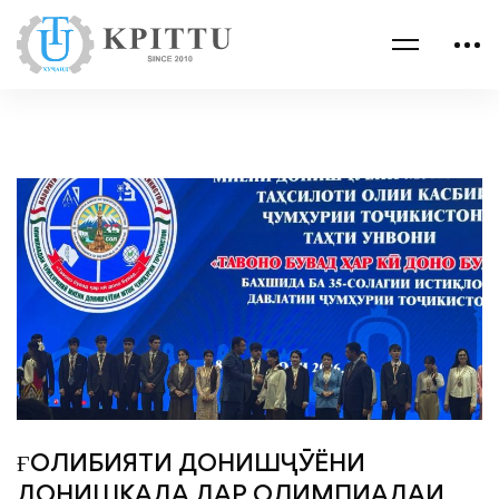
ҒОЛИБИЯТИ ДОНИШҶӮЁНИ
ДОНИШКАДА ДАР ОЛИМПИАДАИ