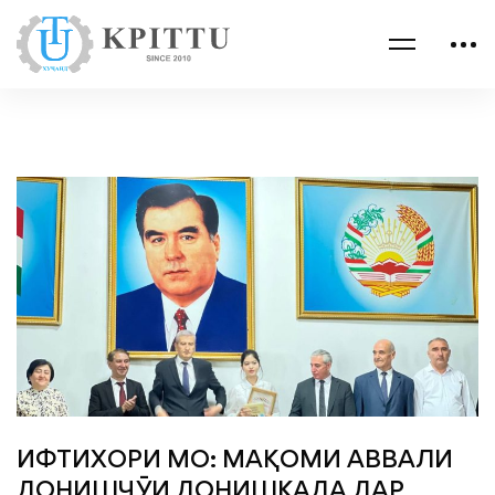
ИФТИХОРИ МО: МАҚОМИ АВВАЛИ
ДОНИШҶӮИ ДОНИШКАДА ДАР