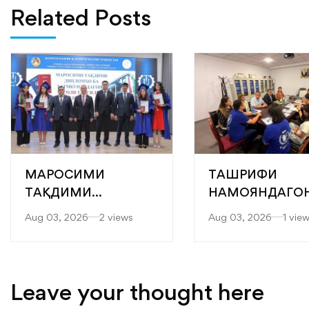
Related Posts
МАРОСИМИ
ТАШРИФИ
ТАҚДИМИ
НАМОЯНДАГО
БОТАНТАНАИ
БАРНОМАИ
Aug 03, 2026
2 views
Aug 03, 2026
1 vie
ДИПЛОМҲО БА
ОЗУҚАВОРИИ
ХАТМКУНАНДАГОНИ
ҶАҲОНӢ (БОҶ) 
ДОНИШКАДА
KOICA БА
ДОНИШКАДА
Leave your thought here