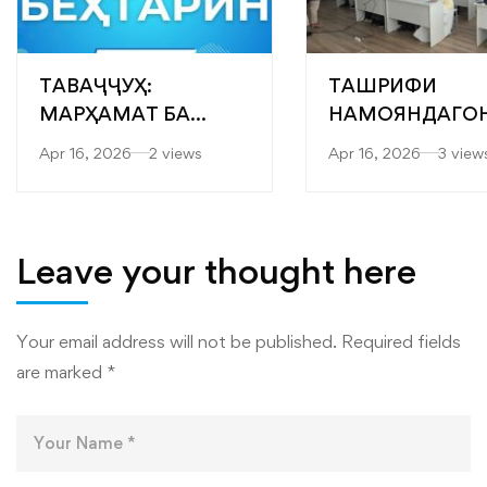
ТАВАҶҶУҲ:
ТАШРИФИ
МАРҲАМАТ БА
НАМОЯНДАГО
ЯРМАРКАИ
“САРОБ” БА
Apr 16, 2026
2 views
Apr 16, 2026
3 view
“МУТАХАССИСОНИ
ФАКУЛТЕТҲОИ
БЕҲТАРИН”
МУҲАНДИСӢ-
ТЕХНОЛОГӢ ВА
ТЕХНОЛОГИЯҲ
Leave your thought here
РАҚАМИИ
ДОНИШКАДА
Your email address will not be published.
Required fields
are marked
*