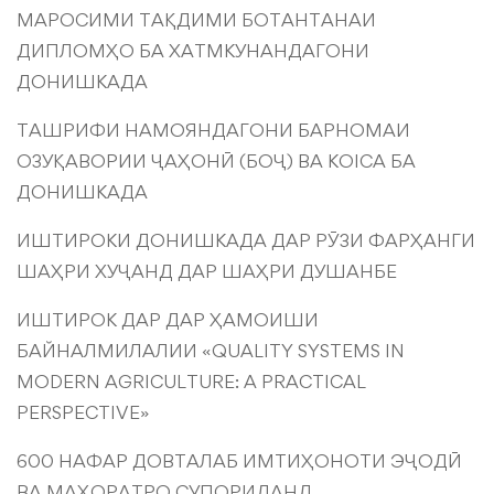
МАРОСИМИ ТАҚДИМИ БОТАНТАНАИ
ДИПЛОМҲО БА ХАТМКУНАНДАГОНИ
ДОНИШКАДА
ТАШРИФИ НАМОЯНДАГОНИ БАРНОМАИ
ОЗУҚАВОРИИ ҶАҲОНӢ (БОҶ) ВА KOICA БА
ДОНИШКАДА
ИШТИРОКИ ДОНИШКАДА ДАР РӮЗИ ФАРҲАНГИ
ШАҲРИ ХУҶАНД ДАР ШАҲРИ ДУШАНБЕ
ИШТИРОК ДАР ДАР ҲАМОИШИ
БАЙНАЛМИЛАЛИИ «QUALITY SYSTEMS IN
MODERN AGRICULTURE: A PRACTICAL
PERSPECTIVE»
600 НАФАР ДОВТАЛАБ ИМТИҲОНОТИ ЭҶОДӢ
ВА МАҲОРАТРО СУПОРИДАНД