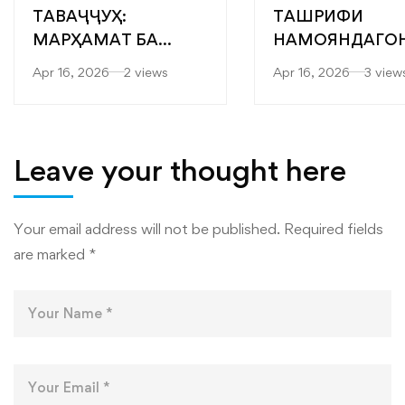
ТАВАҶҶУҲ:
ТАШРИФИ
МАРҲАМАТ БА
НАМОЯНДАГО
ЯРМАРКАИ
“САРОБ” БА
Apr 16, 2026
2 views
Apr 16, 2026
3 view
“МУТАХАССИСОНИ
ФАКУЛТЕТҲОИ
БЕҲТАРИН”
МУҲАНДИСӢ-
ТЕХНОЛОГӢ ВА
ТЕХНОЛОГИЯҲ
Leave your thought here
РАҚАМИИ
ДОНИШКАДА
Your email address will not be published.
Required fields
are marked
*