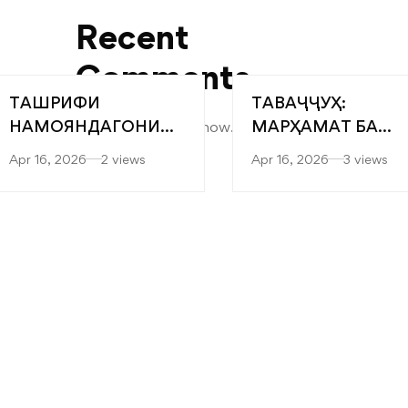
Recent
Comments
ТАШРИФИ
ТАВАҶҶУҲ:
НАМОЯНДАГОНИ
МАРҲАМАТ БА
No comments to show.
“САРОБ” БА
ЯРМАРКАИ
Apr 16, 2026
2 views
Apr 16, 2026
3 views
ФАКУЛТЕТҲОИ
“МУТАХАССИСОН
МУҲАНДИСӢ-
БЕҲТАРИН”
ТЕХНОЛОГӢ ВА
ТЕХНОЛОГИЯҲОИ
РАҚАМИИ
ДОНИШКАДА