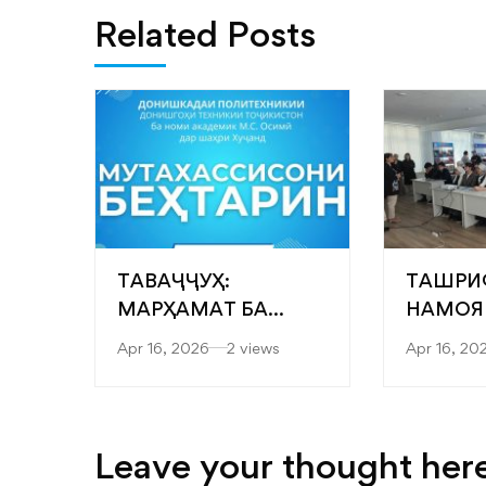
Related Posts
ТАВАҶҶУҲ:
ТАШРИ
МАРҲАМАТ БА
НАМОЯ
ЯРМАРКАИ
“САРОБ
Apr 16, 2026
2 views
Apr 16, 20
“МУТАХАССИСОНИ
ФАКУЛ
БЕҲТАРИН”
МУҲАН
ТЕХНОЛ
ТЕХНО
Leave your thought her
РАҚАМ