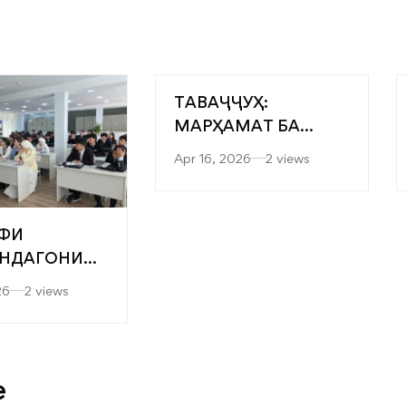
ТАВАҶҶУҲ:
МАРҲАМАТ БА
ЯРМАРКАИ
Apr 16, 2026
2 views
“МУТАХАССИСОНИ
БЕҲТАРИН”
ФИ
НДАГОНИ
” БА
26
2 views
ТЕТҲОИ
ДИСӢ-
ОГӢ ВА
ЛОГИЯҲОИ
e
ИИ