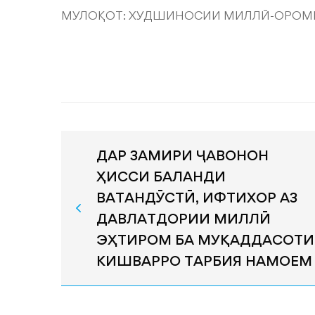
МУЛОҚОТ: ХУДШИНОСИИ МИЛЛӢ-ОРОМӢ
ДАР ЗАМИРИ ҶАВОНОН
ҲИССИ БАЛАНДИ
ВАТАНДӮСТӢ, ИФТИХОР АЗ
ДАВЛАТДОРИИ МИЛЛӢ
ЭҲТИРОМ БА МУҚАДДАСОТИ
КИШВАРРО ТАРБИЯ НАМОЕМ