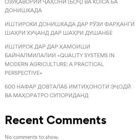
ОЗУҚАВОРИИ ҶАҲОНӢ (БОҶ) ВА KOICA БА
ДОНИШКАДА
ИШТИРОКИ ДОНИШКАДА ДАР РӮЗИ ФАРҲАНГИ
ШАҲРИ ХУҶАНД ДАР ШАҲРИ ДУШАНБЕ
ИШТИРОК ДАР ДАР ҲАМОИШИ
БАЙНАЛМИЛАЛИИ «QUALITY SYSTEMS IN
MODERN AGRICULTURE: A PRACTICAL
PERSPECTIVE»
600 НАФАР ДОВТАЛАБ ИМТИҲОНОТИ ЭҶОДӢ
ВА МАҲОРАТРО СУПОРИДАНД
Recent Comments
No comments to show.