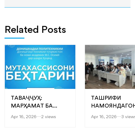
Related Posts
ТАВАҶҶУҲ:
ТАШРИФИ
МАРҲАМАТ БА
НАМОЯНДАГО
ЯРМАРКАИ
“САРОБ” БА
Apr 16, 2026
2 views
Apr 16, 2026
3 view
“МУТАХАССИСОНИ
ФАКУЛТЕТҲОИ
БЕҲТАРИН”
МУҲАНДИСӢ-