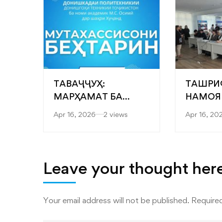
ТАВАҶҶУҲ:
ТАШРИ
МАРҲАМАТ БА
НАМОЯ
ЯРМАРКАИ
“САРОБ
Apr 16, 2026
2 views
Apr 16, 20
“МУТАХАССИСОНИ
ФАКУЛ
БЕҲТАРИН”
МУҲАН
ТЕХНОЛ
ТЕХНО
Leave your thought her
РАҚАМ
ДОНИШ
Your email address will not be published.
Required