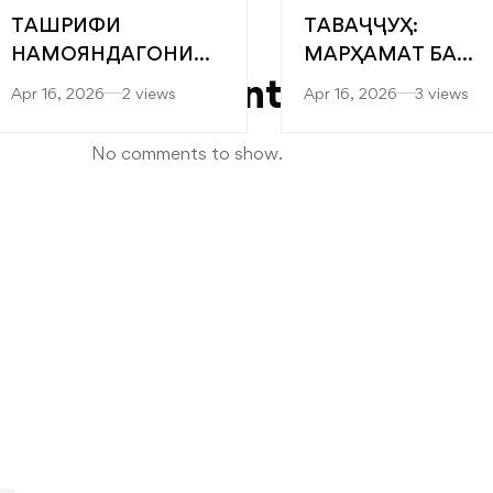
ТАШРИФИ
ТАВАҶҶУҲ:
Recent
НАМОЯНДАГОНИ
МАРҲАМАТ БА
Comments
“САРОБ” БА
ЯРМАРКАИ
Apr 16, 2026
2 views
Apr 16, 2026
3 views
ФАКУЛТЕТҲОИ
“МУТАХАССИСОН
МУҲАНДИСӢ-
БЕҲТАРИН”
No comments to show.
ТЕХНОЛОГӢ ВА
ТЕХНОЛОГИЯҲОИ
РАҚАМИИ
ДОНИШКАДА