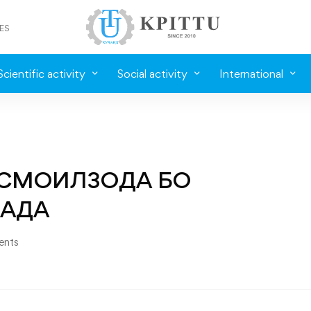
ES
Scientific activity
Social activity
International
ИСМОИЛЗОДА БО
АДА
ents