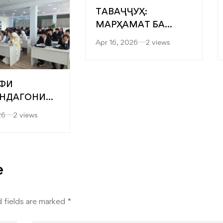
ТАВАҶҶУҲ:
МАРҲАМАТ БА
ЯРМАРКАИ
Apr 16, 2026
2 views
“МУТАХАССИСОНИ
БЕҲТАРИН”
ФИ
НДАГОНИ
” БА
26
2 views
ТЕТҲОИ
ДИСӢ-
ОГӢ ВА
ЛОГИЯҲОИ
e
ИИ
КАДА
 fields are marked
*