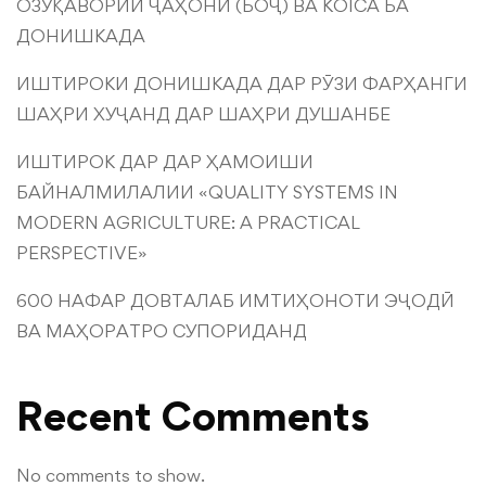
ОЗУҚАВОРИИ ҶАҲОНӢ (БОҶ) ВА KOICA БА
ДОНИШКАДА
ИШТИРОКИ ДОНИШКАДА ДАР РӮЗИ ФАРҲАНГИ
ШАҲРИ ХУҶАНД ДАР ШАҲРИ ДУШАНБЕ
ИШТИРОК ДАР ДАР ҲАМОИШИ
БАЙНАЛМИЛАЛИИ «QUALITY SYSTEMS IN
MODERN AGRICULTURE: A PRACTICAL
PERSPECTIVE»
600 НАФАР ДОВТАЛАБ ИМТИҲОНОТИ ЭҶОДӢ
ВА МАҲОРАТРО СУПОРИДАНД
Recent Comments
No comments to show.