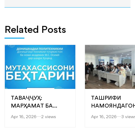
Related Posts
ТАВАҶҶУҲ:
ТАШРИФИ
МАРҲАМАТ БА
НАМОЯНДАГО
ЯРМАРКАИ
“САРОБ” БА
Apr 16, 2026
2 views
Apr 16, 2026
3 view
“МУТАХАССИСОНИ
ФАКУЛТЕТҲОИ
БЕҲТАРИН”
МУҲАНДИСӢ-