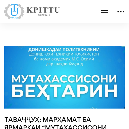
ТАВАҶҶУҲ: МАРҲАМАТ БА
ЯРМАРКАИ “МУТАХАССИСОНИ