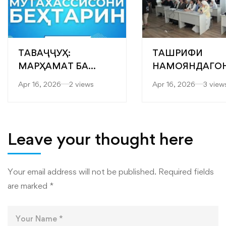
ТАВАҶҶУҲ:
ТАШРИФИ
МАРҲАМАТ БА
НАМОЯНДАГО
ЯРМАРКАИ
“САРОБ” БА
Apr 16, 2026
2 views
Apr 16, 2026
3 view
“МУТАХАССИСОНИ
ФАКУЛТЕТҲОИ
БЕҲТАРИН”
МУҲАНДИСӢ-
ТЕХНОЛОГӢ ВА
ТЕХНОЛОГИЯҲ
Leave your thought here
РАҚАМИИ
ДОНИШКАДА
Your email address will not be published.
Required fields
are marked
*