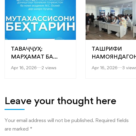
ТАВАҶҶУҲ:
ТАШРИФИ
МАРҲАМАТ БА
НАМОЯНДАГО
ЯРМАРКАИ
“САРОБ” БА
Apr 16, 2026
2 views
Apr 16, 2026
3 view
“МУТАХАССИСОНИ
ФАКУЛТЕТҲОИ
БЕҲТАРИН”
МУҲАНДИСӢ-
ТЕХНОЛОГӢ ВА
ТЕХНОЛОГИЯҲ
Leave your thought here
РАҚАМИИ
ДОНИШКАДА
Your email address will not be published.
Required fields
are marked
*