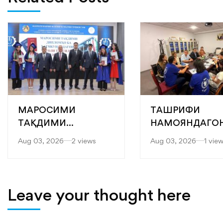
МАРОСИМИ
ТАШРИФИ
ТАҚДИМИ
НАМОЯНДАГО
БОТАНТАНАИ
БАРНОМАИ
Aug 03, 2026
2 views
Aug 03, 2026
1 vie
ДИПЛОМҲО БА
ОЗУҚАВОРИИ
ХАТМКУНАНДАГОНИ
ҶАҲОНӢ (БОҶ) 
ДОНИШКАДА
KOICA БА
ДОНИШКАДА
Leave your thought here