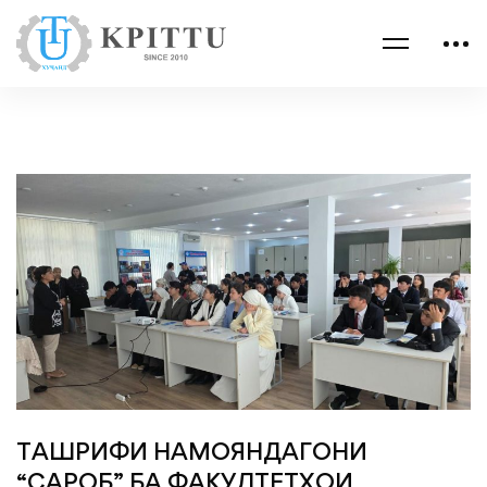
ТАШРИФИ НАМОЯНДАГОНИ
“САРОБ” БА ФАКУЛТЕТҲОИ