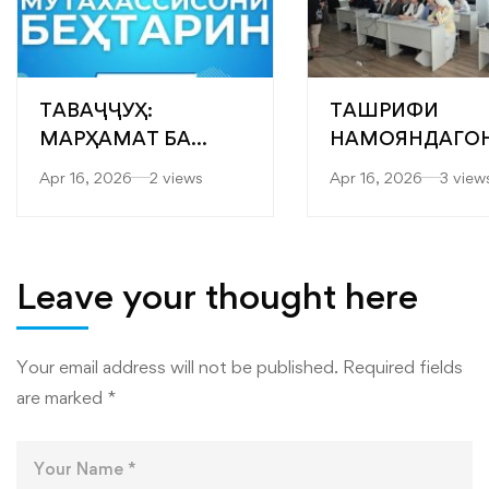
ТАВАҶҶУҲ:
ТАШРИФИ
МАРҲАМАТ БА
НАМОЯНДАГО
ЯРМАРКАИ
“САРОБ” БА
Apr 16, 2026
2 views
Apr 16, 2026
3 view
“МУТАХАССИСОНИ
ФАКУЛТЕТҲОИ
БЕҲТАРИН”
МУҲАНДИСӢ-
ТЕХНОЛОГӢ ВА
ТЕХНОЛОГИЯҲ
Leave your thought here
РАҚАМИИ
ДОНИШКАДА
Your email address will not be published.
Required fields
are marked
*