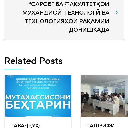
“САРОБ” БА ФАКУЛТЕТҲОИ
МУҲАНДИСӢ-ТЕХНОЛОГӢ ВА
ТЕХНОЛОГИЯҲОИ РАҚАМИИ
ДОНИШКАДА
Related Posts
ТАВАҶҶУҲ:
ТАШРИФИ