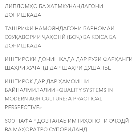
ДИПЛОМҲО БА ХАТМКУНАНДАГОНИ
ДОНИШКАДА
ТАШРИФИ НАМОЯНДАГОНИ БАРНОМАИ
ОЗУҚАВОРИИ ҶАҲОНӢ (БОҶ) ВА KOICA БА
ДОНИШКАДА
ИШТИРОКИ ДОНИШКАДА ДАР РӮЗИ ФАРҲАНГИ
ШАҲРИ ХУҶАНД ДАР ШАҲРИ ДУШАНБЕ
ИШТИРОК ДАР ДАР ҲАМОИШИ
БАЙНАЛМИЛАЛИИ «QUALITY SYSTEMS IN
MODERN AGRICULTURE: A PRACTICAL
PERSPECTIVE»
600 НАФАР ДОВТАЛАБ ИМТИҲОНОТИ ЭҶОДӢ
ВА МАҲОРАТРО СУПОРИДАНД