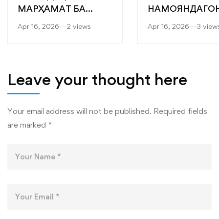
МАРҲАМАТ БА
НАМОЯНДАГО
ЯРМАРКАИ
“САРОБ” БА
Apr 16, 2026
2 views
Apr 16, 2026
3 view
“МУТАХАССИСОНИ
ФАКУЛТЕТҲОИ
БЕҲТАРИН”
МУҲАНДИСӢ-
ТЕХНОЛОГӢ ВА
ТЕХНОЛОГИЯҲ
Leave your thought here
РАҚАМИИ
ДОНИШКАДА
Your email address will not be published.
Required fields
are marked
*