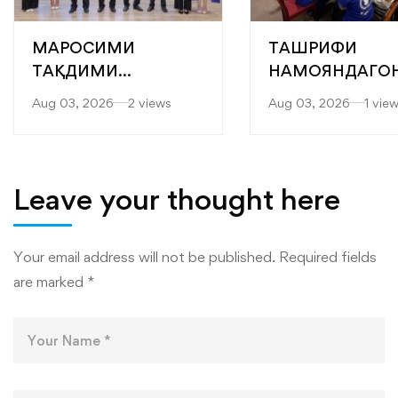
МАРОСИМИ
ТАШРИФИ
ТАҚДИМИ
НАМОЯНДАГО
БОТАНТАНАИ
БАРНОМАИ
Aug 03, 2026
2 views
Aug 03, 2026
1 vie
ДИПЛОМҲО БА
ОЗУҚАВОРИИ
ХАТМКУНАНДАГОНИ
ҶАҲОНӢ (БОҶ) 
ДОНИШКАДА
KOICA БА
ДОНИШКАДА
Leave your thought here
Your email address will not be published.
Required fields
are marked
*