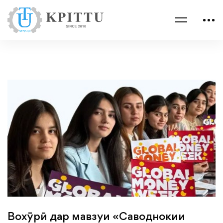
Вохӯрӣ дар мавзуи «Саводнокии