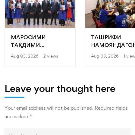
МАРОСИМИ
ТАШРИФИ
ТАҚДИМИ
НАМОЯНДАГО
БОТАНТАНАИ
БАРНОМАИ
Aug 03, 2026
2 views
Aug 03, 2026
1 vie
ДИПЛОМҲО БА
ОЗУҚАВОРИИ
ХАТМКУНАНДАГОНИ
ҶАҲОНӢ (БОҶ) 
ДОНИШКАДА
KOICA БА
ДОНИШКАДА
Leave your thought here
Your email address will not be published.
Required fields
are marked
*