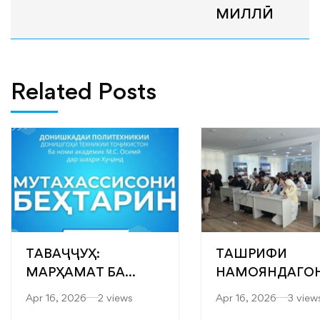
МИЛЛӢ
Related Posts
ТАВАҶҶУҲ:
ТАШРИФИ
МАРҲАМАТ БА
НАМОЯНДАГО
ЯРМАРКАИ
“САРОБ” БА
Apr 16, 2026
2 views
Apr 16, 2026
3 view
“МУТАХАССИСОНИ
ФАКУЛТЕТҲОИ