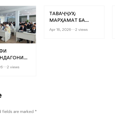
ТАВАҶҶУҲ:
МАРҲАМАТ БА
ЯРМАРКАИ
Apr 16, 2026
2 views
“МУТАХАССИСОНИ
БЕҲТАРИН”
ФИ
НДАГОНИ
” БА
26
2 views
ТЕТҲОИ
ДИСӢ-
ОГӢ ВА
ЛОГИЯҲОИ
e
ИИ
КАДА
 fields are marked
*