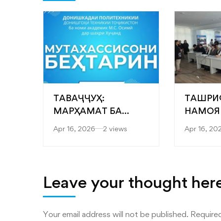
ТАВАҶҶУҲ:
ТАШРИ
МАРҲАМАТ БА
НАМОЯ
ЯРМАРКАИ
“САРОБ
Apr 16, 2026
2 views
Apr 16, 20
“МУТАХАССИСОНИ
ФАКУЛ
БЕҲТАРИН”
МУҲАН
ТЕХНОЛ
ТЕХНО
Leave your thought her
РАҚАМ
ДОНИШ
Your email address will not be published.
Required