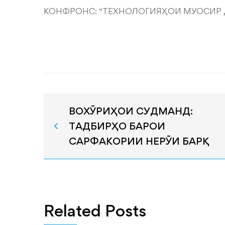
КОНФРОНС: “ТЕХНОЛОГИЯҲОИ МУОСИР 
ВОХӮРИҲОИ СУДМАНД:
ТАДБИРҲО БАРОИ
САРФАКОРИИ НЕРӮИ БАРҚ
Related Posts