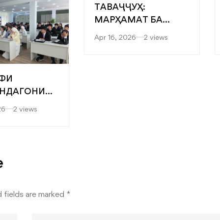
ТАВАҶҶУҲ:
МАРҲАМАТ БА
ЯРМАРКАИ
Apr 16, 2026
2 views
“МУТАХАССИСОНИ
БЕҲТАРИН”
ФИ
НДАГОНИ
” БА
26
2 views
ТЕТҲОИ
ДИСӢ-
ОГӢ ВА
ЛОГИЯҲОИ
e
ИИ
КАДА
 fields are marked
*