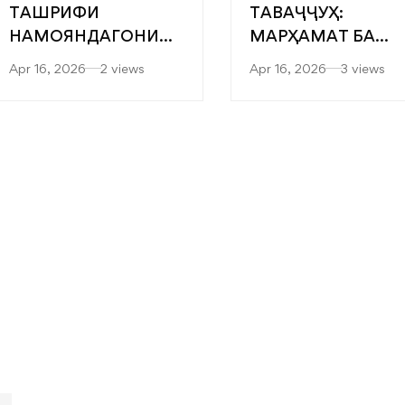
ТАШРИФИ
ТАВАҶҶУҲ:
НАМОЯНДАГОНИ
МАРҲАМАТ БА
“САРОБ” БА
ЯРМАРКАИ
Apr 16, 2026
2 views
Apr 16, 2026
3 views
ФАКУЛТЕТҲОИ
“МУТАХАССИСОН
МУҲАНДИСӢ-
БЕҲТАРИН”
ТЕХНОЛОГӢ ВА
ТЕХНОЛОГИЯҲОИ
РАҚАМИИ
ДОНИШКАДА