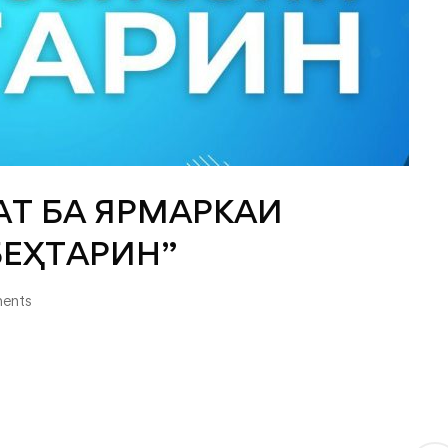
АТ БА ЯРМАРКАИ
ЕҲТАРИН”
ents