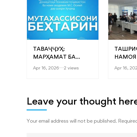
ТАВАҶҶУҲ:
ТАШРИ
МАРҲАМАТ БА
НАМОЯ
ЯРМАРКАИ
“САРОБ
Apr 16, 2026
2 views
Apr 16, 20
“МУТАХАССИСОНИ
ФАКУЛ
БЕҲТАРИН”
МУҲАН
ТЕХНОЛ
ТЕХНО
Leave your thought her
РАҚАМ
ДОНИШ
Your email address will not be published.
Required