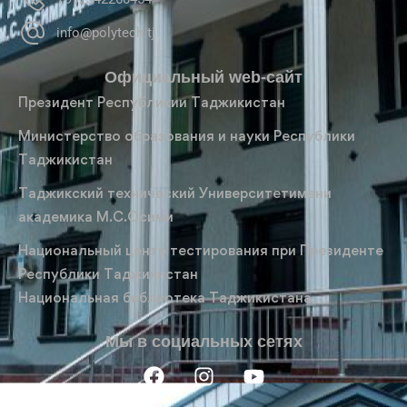
info@polytech.tj
Официальный web-сайт
Президент Республикии Таджикистан
Министерство образования и науки Республики
Таджикистан
Таджикский технический Университетимени
академика М.С.Осими
Национальный центр тестирования при Президенте
Республики Таджикистан
Национальная библиотека Таджикистана
Мы в социальных сетях