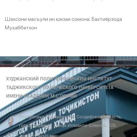
Шахсони масъули ин қисми сомона:
Бахтиёрзода
Муҳаббатхон
ХУДЖАНСКИЙ ПОЛИТЕХНИЧЕСКИЙ ИНСТИТУТ
ТАДЖИКСКОГО ТЕХНИЧЕСКОГО УНИВЕРСИТЕТА
ИМЕНИ АКАДЕМИК М.С.ОСИМИ
Республика Таджикистан, Согдийская область,
город Худжанд, улица Исмаили Сомони, 226
+992342260454