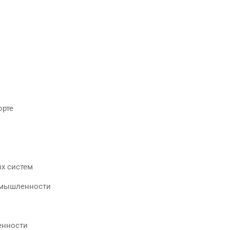
орте
х систем
ромышленности
енности