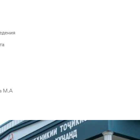
ведения
та
а М.А