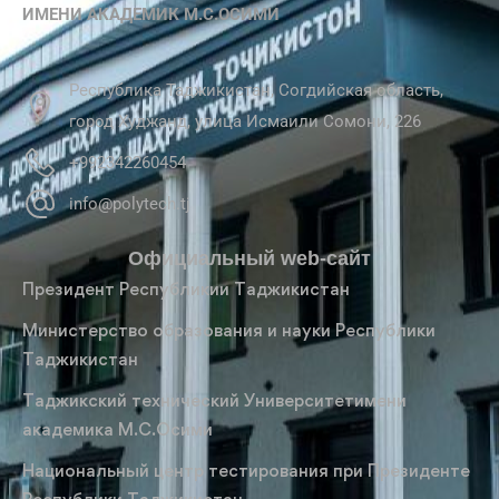
ИМЕНИ АКАДЕМИК М.С.ОСИМИ
Республика Таджикистан, Согдийская область,
город Худжанд, улица Исмаили Сомони, 226
+992342260454
info@polytech.tj
Официальный web-сайт
Президент Республикии Таджикистан
Министерство образования и науки Республики
Таджикистан
Таджикский технический Университетимени
академика М.С.Осими
Национальный центр тестирования при Президенте