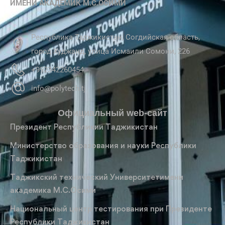
ИМЕНИ АКАДЕМИК М.С.ОСИМИ
Республика Таджикистан, Согдийская область,
город Худжанд, улица Исмаили Сомони, 226
+992342260454
info@polytech.tj
Официальный web-сайт
Президент Республикии Таджикистан
Министерство образования и науки Республики
Таджикистан
Таджикский технический Университетимени
академика М.С.Осими
Национальный центр тестирования при Президенте
Республики Таджикистан