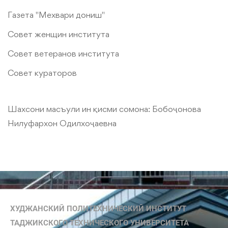
Газета "Мехвари дониш"
Совет женщин института
Совет ветеранов института
Совет кураторов
Шахсони масъули ин қисми сомона:
Бобоҷонова
Нилуфархон Одилхоҷаевна
ХУДЖАНСКИЙ ПОЛИТЕХНИЧЕСКИЙ ИНСТИТУТ
ТАДЖИКСКОГО ТЕХНИЧЕСКОГО УНИВЕРСИТЕТА