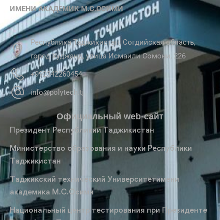
ИМЕНИ АКАДЕМИК М.С.ОСИМИ
Республика Таджикистан, Согдийская область,
город Худжанд, улица Исмаили Сомони, 226
+992342260454
info@polytech.tj
Официальный web-сайт
Президент Республикии Таджикистан
Министерство образования и науки Республики
Таджикистан
Таджикский технический Университетимени
академика М.С.Осими
Национальный центр тестирования при Президенте