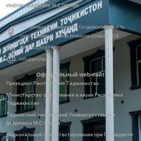
ИМЕНИ АКАДЕМИК М.С.ОСИМИ
Республика Таджикистан, Согдийская область,
город Худжанд, улица Исмаили Сомони, 226
+992342260454
info@polytech.tj
Официальный web-сайт
Президент Республикии Таджикистан
Министерство образования и науки Республики
Таджикистан
Таджикский технический Университетимени
академика М.С.Осими
Национальный центр тестирования при Президенте