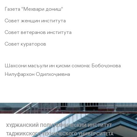
Газета "Мехвари дониш"
Совет женщин института
Совет ветеранов института
Совет кураторов
Шахсони масъули ин қисми сомона:
Бобоҷонова
Нилуфархон Одилхоҷаевна
ХУДЖАНСКИЙ ПОЛИТЕХНИЧЕСКИЙ ИНСТИТУТ
ТАДЖИКСКОГО ТЕХНИЧЕСКОГО УНИВЕРСИТЕТА