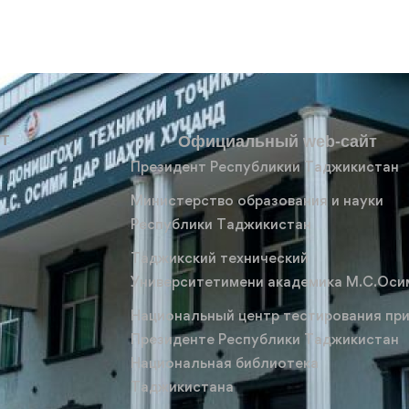
УТ
Официальный web-сайт
Президент Республикии Таджикистан
Министерство образования и науки
Республики Таджикистан
Таджикский технический
Университетимени академика М.С.Оси
Национальный центр тестирования пр
Президенте Республики Таджикистан
Национальная библиотека
Таджикистана