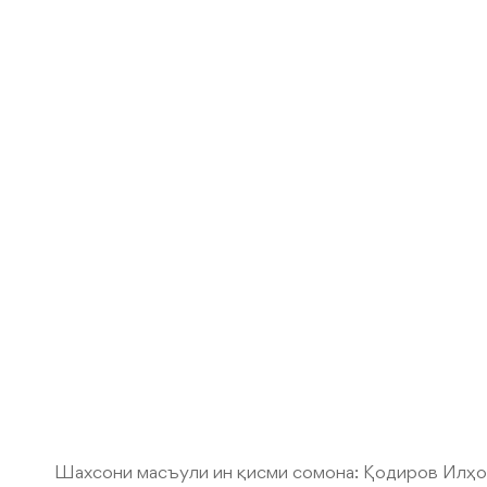
Шахсони масъули ин қисми сомона:
Қодиров Илҳ