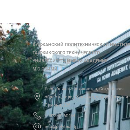
ХУДЖАНСКИЙ ПОЛИТЕХНИЧЕСКИЙ ИНСТИТ
ТАДЖИКСКОГО ТЕХНИЧЕСКОГО
УНИВЕРСИТЕТА ИМЕНИ АКАДЕМИК
М.С.ОСИМИ
Республика Таджикистан, Согдийская
область, город Худжанд, улица Исмаили
Сомони, 226
+992342260454
info@polytech.tj