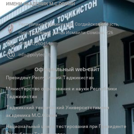
ИМЕНИ АКАДЕМИК М.С.ОСИМИ
Республика Таджикистан, Согдийская область,
город Худжанд, улица Исмаили Сомони, 226
+992342260454
info@polytech.tj
Официальный web-сайт
Президент Республикии Таджикистан
Министерство образования и науки Республики
Таджикистан
Таджикский технический Университетимени
академика М.С.Осими
Национальный центр тестирования при Президенте