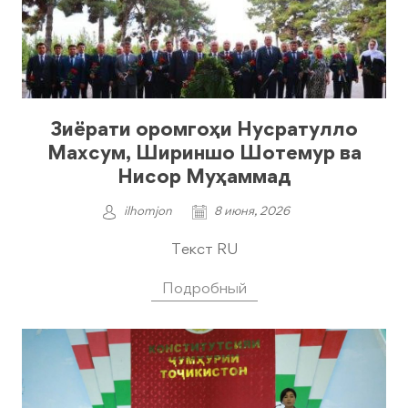
Зиёрати оромгоҳи Нусратулло
Махсум, Шириншо Шотемур ва
Нисор Муҳаммад
ilhomjon
8 июня, 2026
Текст RU
Подробный