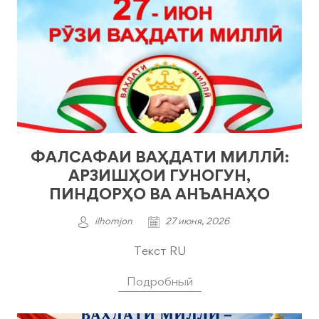
ФАЛСАФАИ ВАҲДАТИ МИЛЛӢ:
АРЗИШҲОИ ГУНОГУН,
ПИНДОРҲО ВА АНЪАНАҲО
ilhomjon
27 июня, 2026
Текст RU
Подробный