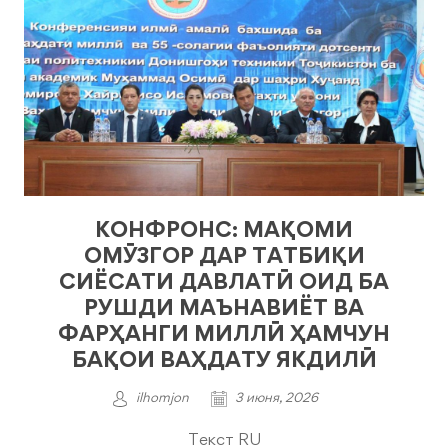
КОНФРОНС: МАҚОМИ
ОМӮЗГОР ДАР ТАТБИҚИ
СИЁСАТИ ДАВЛАТӢ ОИД БА
РУШДИ МАЪНАВИЁТ ВА
ФАРҲАНГИ МИЛЛӢ ҲАМЧУН
БАҚОИ ВАҲДАТУ ЯКДИЛӢ
ilhomjon
3 июня, 2026
Текст RU