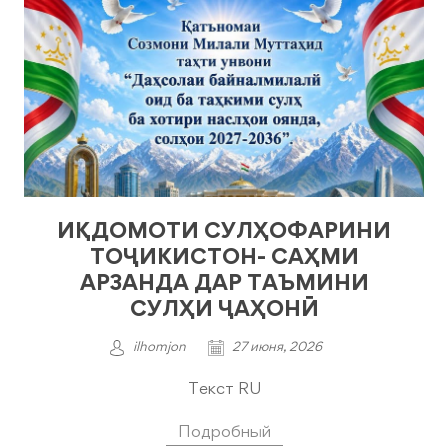
ИҚДОМОТИ СУЛҲОФАРИНИ
ТОҶИКИСТОН- САҲМИ
АРЗАНДА ДАР ТАЪМИНИ
СУЛҲИ ҶАҲОНӢ
ilhomjon
27 июня, 2026
Текст RU
Подробный