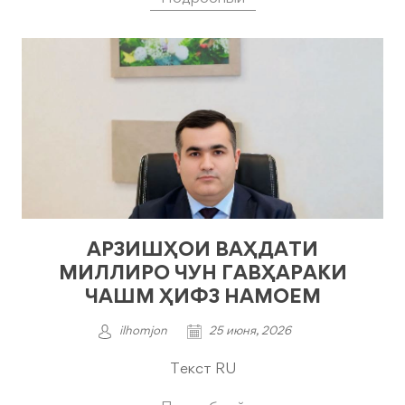
АРЗИШҲОИ ВАҲДАТИ
МИЛЛИРО ЧУН ГАВҲАРАКИ
ЧАШМ ҲИФЗ НАМОЕМ
ilhomjon
25 июня, 2026
Текст RU