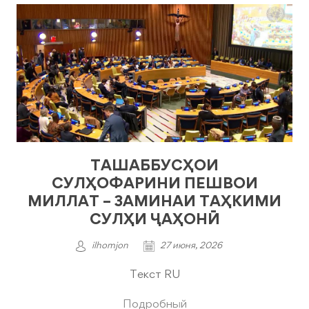
ТАШАББУСҲОИ
СУЛҲОФАРИНИ ПЕШВОИ
МИЛЛАТ – ЗАМИНАИ ТАҲКИМИ
СУЛҲИ ҶАҲОНӢ
ilhomjon
27 июня, 2026
Текст RU
Подробный