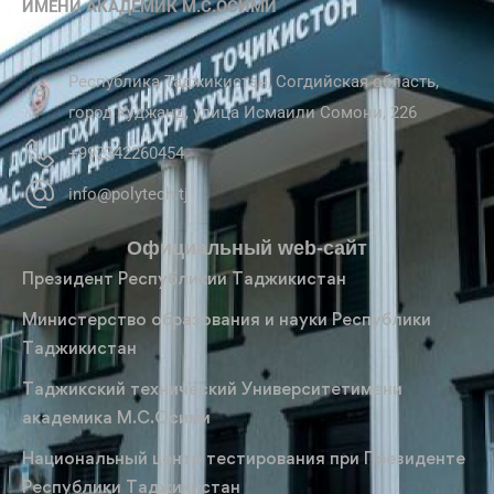
ИМЕНИ АКАДЕМИК М.С.ОСИМИ
Республика Таджикистан, Согдийская область,
город Худжанд, улица Исмаили Сомони, 226
+992342260454
info@polytech.tj
Официальный web-сайт
Президент Республикии Таджикистан
Министерство образования и науки Республики
Таджикистан
Таджикский технический Университетимени
академика М.С.Осими
Национальный центр тестирования при Президенте
Республики Таджикистан