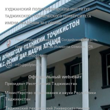
ХУДЖАНСКИЙ ПОЛИТЕХНИЧЕСКИЙ ИНСТИТУТ
ТАДЖИКСКОГО ТЕХНИЧЕСКОГО УНИВЕРСИТЕТА
ИМЕНИ АКАДЕМИК М.С.ОСИМИ
Республика Таджикистан, Согдийская область,
город Худжанд, улица Исмаили Сомони, 226
+992342260454
info@polytech.tj
Официальный web-сайт
Президент Республикии Таджикистан
Министерство образования и науки Республики
Таджикистан
Таджикский технический Университетимени