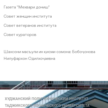
Газета "Мехвари дониш"
Совет женщин института
Совет ветеранов института
Совет кураторов
Шахсони масъули ин қисми сомона:
Бобоҷонова
Нилуфархон Одилхоҷаевна
ХУДЖАНСКИЙ ПОЛИТЕХНИЧЕСКИЙ ИНСТИТУТ
ТАДЖИКСКОГО ТЕХНИЧЕСКОГО УНИВЕРСИТЕТА