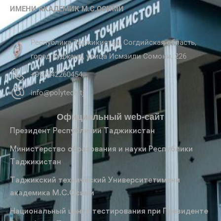
ИМЕНИ АКАДЕМИК М.С.ОСИМИ
Республика Таджикистан, Согдийская область,
город Худжанд, улица Исмаили Сомони, 226
+992342260454
info@polytech.tj
Официальный web-сайт
Президент Республикии Таджикистан
Министерство образования и науки Республики
Таджикистан
Таджикский технический Университетимени
академика М.С.Осими
Национальный центр тестирования при Президенте