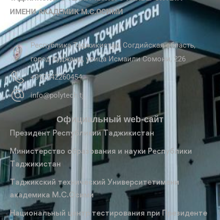
ИМЕНИ АКАДЕМИК М.С.ОСИМИ
Республика Таджикистан, Согдийская область,
город Худжанд, улица Исмаили Сомони, 226
+992342260454
info@polytech.tj
Официальный web-сайт
Президент Республикии Таджикистан
Министерство образования и науки Республики
Таджикистан
Таджикский технический Университетимени
академика М.С.Осими
Национальный центр тестирования при Президенте